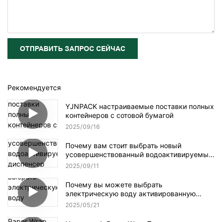
ОТПРАВИТЬ ЗАПРОС СЕЙЧАС
Рекомендуется
YJNPACK настраиваемые поставки полных
контейнеров с сотовой бумагой
2025
09
16
Почему вам стоит выбрать новый
усовершенствованный водоактивируемый
диспенсер для клейкой ленты NT-AT 3.0?
2025
09
11
Почему вы можете выбрать
электрическую воду активированную
ленточную дозатор?
2025
05
21