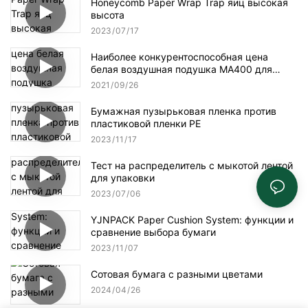
Honeycomb Paper Wrap Trap яиц высокая
высота
2023
07
17
Наиболее конкурентоспособная цена
белая воздушная подушка MA400 для
упаковки
2021
09
26
Бумажная пузырьковая пленка против
пластиковой пленки PE
2023
11
17
Тест на распределитель с мыкотой лентой
для упаковки
2023
07
06
YJNPACK Paper Cushion System: функции и
сравнение выбора бумаги
2023
11
07
Сотовая бумага с разными цветами
2024
04
26