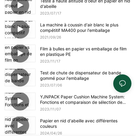
Teste à haute altitude d'oeuf en papier en nid
d'abeille
2023
07
17
La machine à coussin d'air blanc le plus
compétitif MA400 pour l'emballage
2021
09
26
Film à bulles en papier vs emballage de film
en plastique PE
2023
11
17
Test de chute de dispensateur de bande
gommé pour l'emballage
2023
07
06
YJNPACK Paper Cushion Machine System:
Fonctions et comparaison de sélection de
papier
2023
11
07
Papier en nid d'abeille avec différentes
couleurs
2024
04
26