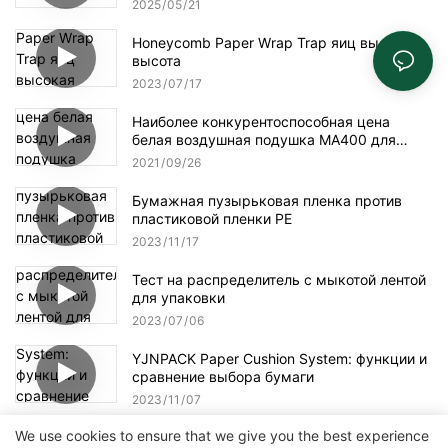
2025
05
21
Honeycomb Paper Wrap Trap яиц высокая
высота
2023
07
17
Наиболее конкурентоспособная цена
белая воздушная подушка MA400 для
упаковки
2021
09
26
Бумажная пузырьковая пленка против
пластиковой пленки PE
2023
11
17
Тест на распределитель с мыкотой лентой
для упаковки
2023
07
06
YJNPACK Paper Cushion System: функции и
сравнение выбора бумаги
2023
11
07
We use cookies to ensure that we give you the best experience