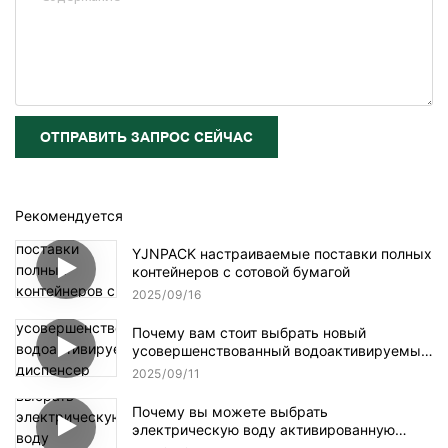
ОТПРАВИТЬ ЗАПРОС СЕЙЧАС
Рекомендуется
YJNPACK настраиваемые поставки полных
контейнеров с сотовой бумагой
2025
09
16
Почему вам стоит выбрать новый
усовершенствованный водоактивируемый
диспенсер для клейкой ленты NT-AT 3.0?
2025
09
11
Почему вы можете выбрать
электрическую воду активированную
ленточную дозатор?