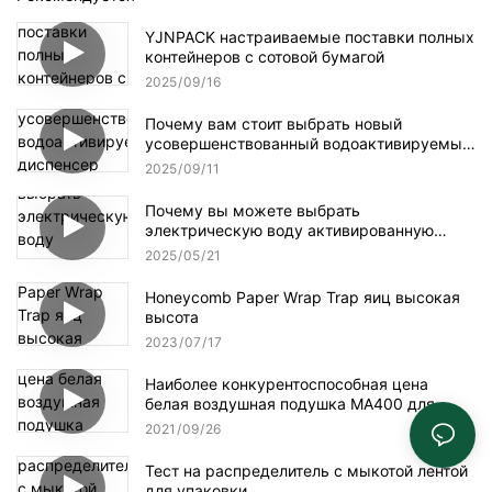
YJNPACK настраиваемые поставки полных
контейнеров с сотовой бумагой
2025
09
16
Почему вам стоит выбрать новый
усовершенствованный водоактивируемый
диспенсер для клейкой ленты NT-AT 3.0?
2025
09
11
Почему вы можете выбрать
электрическую воду активированную
ленточную дозатор?
2025
05
21
Honeycomb Paper Wrap Trap яиц высокая
высота
2023
07
17
Наиболее конкурентоспособная цена
белая воздушная подушка MA400 для
упаковки
2021
09
26
Тест на распределитель с мыкотой лентой
для упаковки