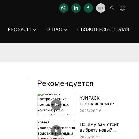
РЕСУРСЫ
О НАС
СВЯЖИТЕСЬ С НАМИ
Рекомендуется
YJNPACK
настраиваемые
поставки полных
2025
09
16
контейнеров с сотовой
бумагой
Почему вам стоит
выбрать новый
усовершенствованный
2025
09
11