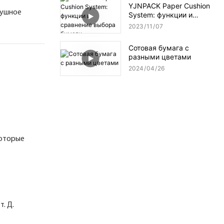
YJNPACK Paper Cushion
душное
System: функции и
сравнение выбора
2023
11
07
бумаги
Сотовая бумага с
разными цветами
2024
04
26
которые
. Д.