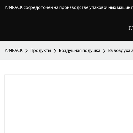
YJNPACK сосредоточен на производстве упаковочных машин п
Г
YJNPACK
Продукты
Воздушная подушка
Вз воздуха 