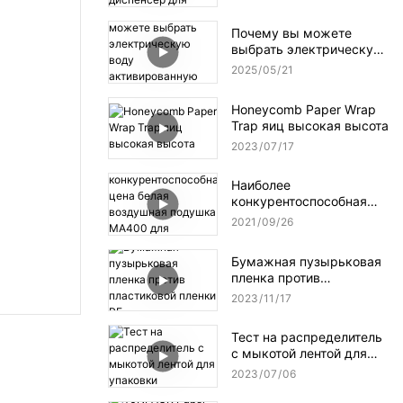
водоактивируемый
диспенсер для клейкой
Почему вы можете
ленты NT-AT 3.0?
выбрать электрическую
воду активированную
2025
05
21
ленточную дозатор?
Honeycomb Paper Wrap
Trap яиц высокая высота
2023
07
17
Наиболее
конкурентоспособная
цена белая воздушная
2021
09
26
подушка MA400 для
упаковки
Бумажная пузырьковая
пленка против
пластиковой пленки PE
2023
11
17
Тест на распределитель
с мыкотой лентой для
упаковки
2023
07
06