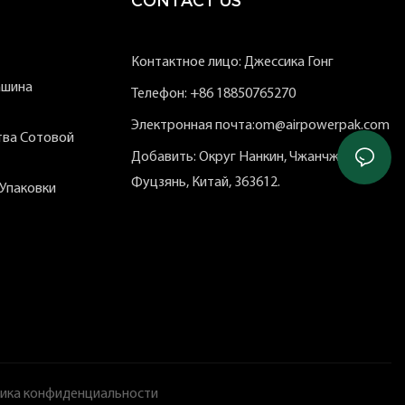
CONTACT US
Контактное лицо: Джессика Гонг
ашина
Телефон: +86 18850765270
Электронная почта:om@airpowerpak.com
тва Сотовой
Добавить: Округ Нанкин, Чжанчжоу,
Фуцзянь, Китай, 363612.
Упаковки
ика конфиденциальности