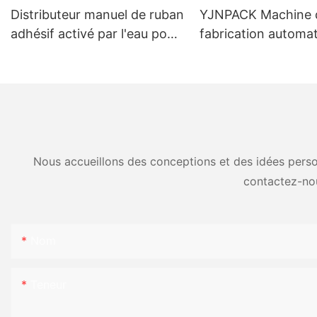
Distributeur manuel de ruban
YJNPACK Machine 
adhésif activé par l'eau pour
fabrication automa
un emballage carton
nid d'abeille autom
efficace NT-800
Nous accueillons des conceptions et des idées person
contactez-no
Nom
Teneur