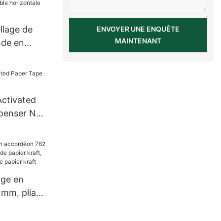
llage de
ENVOYER UNE ENQUÊTE
MAINTENANT
nde en
e
etite taille
Activated
penser NT-
age en
mm, pliage
 papier
ent de