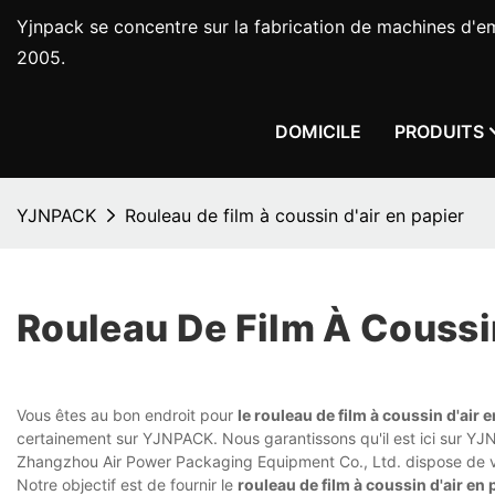
Yjnpack se concentre sur la fabrication de machines d'e
2005.
DOMICILE
PRODUITS
YJNPACK
Rouleau de film à coussin d'air en papier
Rouleau De Film À Coussi
Vous êtes au bon endroit pour
le rouleau de film à coussin d'air 
certainement sur YJNPACK. Nous garantissons qu'il est ici sur Y
Zhangzhou Air Power Packaging Equipment Co., Ltd. dispose de v
Notre objectif est de fournir le
rouleau de film à coussin d'air en 