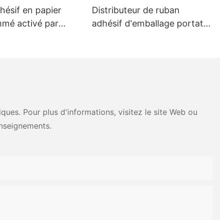
hésif en papier
Distributeur de ruban
mmé activé par
adhésif d'emballage portatif
rsonnalisé pour le
activé par l'eau pour le
des cartons
scellage des cartons
ues. Pour plus d'informations, visitez le site Web ou
nseignements.