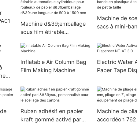
r
Machine de sce
PA01
Machine d&39;emballage
sacs à mini-ba
sous film étirable
plastique à tabl
automatique cylindrique
horizontale de p
pour rouleaux de papier
d&39;emballage d&39;une
Inflatable Air Column Bag
Electric Water 
longueur de 500 à 1500
à
Film Making Machine
Paper Tape Dis
mm
ne
AT 3.0
ons
 de
Ruban adhésif en papier
Machine de pli
kraft gommé activé par
accordéon 762 
l'eau, personnalisé pour le
en Z, pliage de
r
scellage des cartons
kraft, équipem