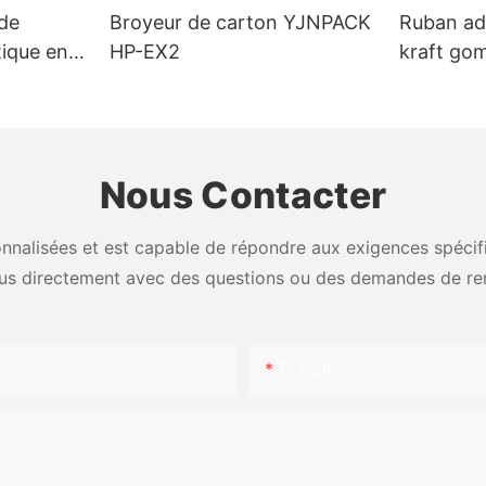
de
Broyeur de carton YJNPACK
Ruban ad
tique en
HP-EX2
kraft go
atique
l'eau, pe
scellage 
Nous Contacter
nalisées et est capable de répondre aux exigences spécifiq
us directement avec des questions ou des demandes de re
E-Mail