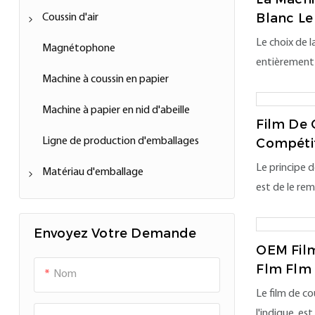
Blanc Le
Coussin d'air
Pour L'e
Le choix de
Accessoire de coussin d'air
Magnétophone
entièrement
Machine à coussin en papier
besoin. Si v
valeur, des ar
Machine à papier en nid d'abeille
en céramique,
Film De 
Ligne de production d'emballages
coussin d'air
Compétit
Des Tran
est le meille
Le principe d
Matériau d'emballage
kg, ce qui es
est de le remp
transférer
Film de coussin d'air
pour produir
efficacité. C
Envoyez Votre Demande
Bulle d'air en papier
mousse, il pe
OEM Film
Ruban de papier
objets de va
Flm Flm 
Nom
D'emball
électroniques
Le film de c
Papier en nid d'abeille
produits en 
l'indique, es