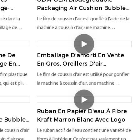
ge-
Packaging Air Cushion Bubble
Film Accepte La
isé dans la
Le film de coussin d'air est gonflé à l'aide de la
Personnalisation
llage de
machine à coussin d'air, une machine
 dans cette
d'emballage, pour obtenir l'effet du
ns d'emballage
remplissage de vide du coussin d'air ，
es usines de
produisant ainsi un effet d'amorti à haute
ne De
Emballage D'amorti En Vente
s ateliers.
efficacité. Ce film de coussin d'air est une
ge En
En Gros, Oreillers D'air
lié Plié
Gonflables Offrent Une
nnels le
matière première biodégradable, 100%
 film plastique
Le film de coussin d'air est utilisé pour gonfler
Protection Des Transports
a qualité
recyclable. La machine à coussin d'air AP400
 qui est plié
la machine à coussin d'air, une machine
s incluent des
peut être appliquée à une variété de
sin en papier,
d'emballage, pour protéger les articles
 séries de
spécifications différentes du film de coussin
 réduire le taux
pendant le transport. La surface extérieure du
s de coussins à
d'air, adapté à tout emballage. L'utilisation de
port. Pour de
film de coussin d'air est transparente et les
Ruban En Papier D'eau À Fibre
lieu de
l'emballage de coussin d'air peut également
ste une version
informations sur le logo et la marque peuvent
e Bubble
Kraft Marron Blanc Avec Logo
nnel
envelopper complètement les articles, qui est
our Les
ecyclée et
être imprimées. L'emballage du coussin d'air
de coussin d'air
Le ruban actif de l'eau contient une variété de
l'aide d'emballage préférée dans l'industrie
de rue
peut emballer des articles fragiles et précieux
sin d'air pour
fibres à l'intérieur. Ce n'est pas seulement un