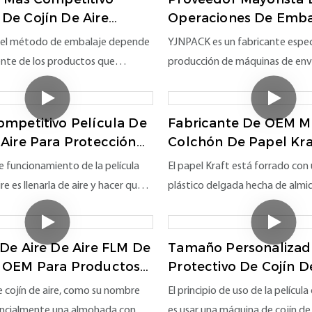
De Cojín De Aire
Operaciones De Emba
MA400 Para
Yjnpack
 del método de embalaje depende
YJNPACK es un fabricante espec
tarse
te de los productos que
producción de máquinas de en
acar. Si necesita empacar
cojines. Tiene 16 años de experi
lor, artículos frágiles, vasos,
industria. Proporciona solucion
rámica, etc., elegir una
confiables y sostenibles. Tiene 
ompetitivo Película De
Fabricante De OEM M
cojín de aire para protección y
producción y talleres independ
 Aire Para Protección
Colchón De Papel Kra
sporte
De Papel Doblado
s la mejor opción. Además, pesa
los productos son profesionales
de funcionamiento de la película
El papel Kraft está forrado con 
, lo cual es conveniente llevar y
y control de calidad verifica la c
ire es llenarla de aire y hacer que
plástico delgada hecha de almi
productos incluyen series de coj
ara producir un efecto de
biodegradable, que está doblad
serie de papel de panal, serie de 
n de alta eficiencia. Diseñado
una máquina de cojín de papel,
serie de cintas, etc., en lugar d
azar papel y espuma, se puede
proteger los artículos y reducir 
 De Aire De Aire FLM De
Tamaño Personalizad
espuma tradicionales
liamente para objetos de
daños durante el transporte. Pa
M OEM Para Productos
Protectivo De Cojín D
aje Inflable
De Aire Inflable Biod
oductos electrónicos, productos
verdes reales, hay una versión d
de cojín de aire, como su nombre
El principio de uso de la película
Para Bienes
oductos de cerámica, suministros
que se puede reciclar y descarta
sencialmente una almohada con
es usar una máquina de cojín de 