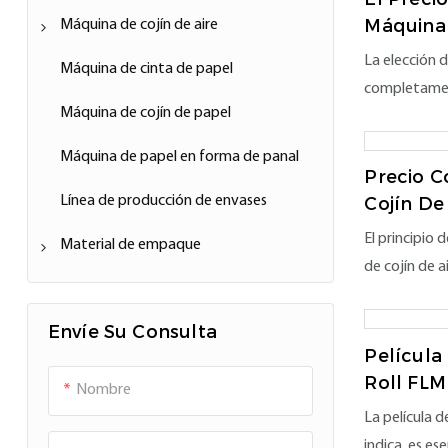
Máquina 
Máquina de cojín de aire
Blanco 
La elección
Accesorio de cojín de aire
Máquina de cinta de papel
Empaque
completamen
Máquina de cojín de papel
necesite emp
objetos de va
Máquina de papel en forma de panal
tazones de ce
Precio C
Línea de producción de envases
almohada de 
Cojín De
Del Tran
transporte e
El principio 
Material de empaque
menos de 5 kg
de cojín de a
transferir
Película de cojín de aire
se expanda p
amortiguació
Envíe Su Consulta
Burbuja de aire de papel
para reempl
Película
Cinta de papel
utilizar amp
Roll FL
Nombre
De Embal
envasado, pr
La película 
Papel de panal
frágiles, pr
indica, es e