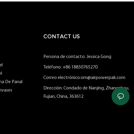
CONTACT US
Persona de contacto: Jessica Gong
el
Teléfono: +86 18850765270
l
Correo electrónico:om@airpowerpak.com
ma De Panal
Dirección: Condado de Nanjing, Zhangzhou,
nvases
Fujian, China, 363612