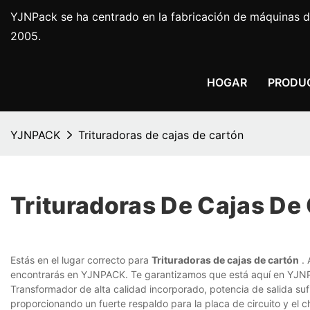
YJNPack se ha centrado en la fabricación de máquinas d
2005.
HOGAR
PRODU
YJNPACK
Trituradoras de cajas de cartón
Trituradoras De Cajas De
Estás en el lugar correcto para
Trituradoras de cajas de cartón
. 
encontrarás en YJNPACK. Te garantizamos que está aquí en YJN
Transformador de alta calidad incorporado, potencia de salida sufic
proporcionando un fuerte respaldo para la placa de circuito y el ch