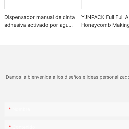
Dispensador manual de cinta
YJNPACK Full Full 
adhesiva activado por agua
Honeycomb Makin
para un embalaje eficiente
Machine
de cajas de cartón NT-800
Damos la bienvenida a los diseños e ideas personalizado
Nombre
Contenido