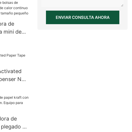
ENVIAR CONSULTA AHORA
ora de
a mini de
or continuo
ontal de
ño
Activated
penser NT-
dora de
n plegado en