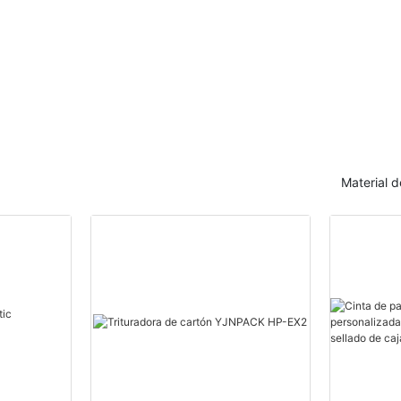
activada con agua para
Z de 762 mm. E
sellado de cajas de cartón
plegado de pape
Material 