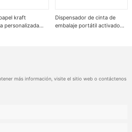
papel kraft
Dispensador de cinta de
 personalizada
embalaje portátil activado
 con agua para
por agua para el sellado de
e cajas de cartón
cajas.
tener más información, visite el sitio web o contáctenos