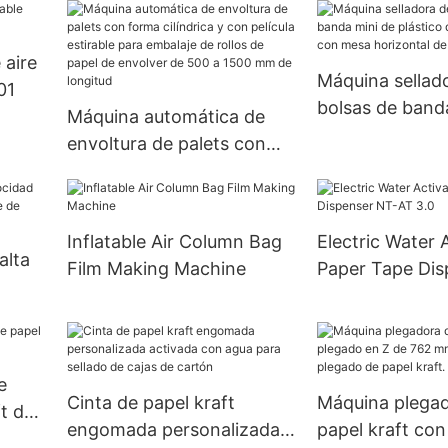
 aire
Máquina sellad
01
bolsas de band
Máquina automática de
plástico de cal
envoltura de palets con
con mesa horiz
forma cilíndrica y con
tamaño peque
película estirable para
embalaje de rollos de
Inflatable Air Column Bag
Electric Water 
papel de envolver de 500
alta
Film Making Machine
Paper Tape Dis
a 1500 mm de longitud
AT 3.0
je de
e
Cinta de papel kraft
Máquina plega
ft de
engomada personalizada
papel kraft co