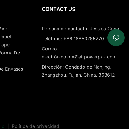
CONTACT US
Aire
Persona de contacto: Jessica Gong
Papel
Teléfono: +86 18850765270
Papel
Correo
 Forma De
electrónico:om@airpowerpak.com
Dirección: Condado de Nanjing,
De Envases
Zhangzhou, Fujian, China, 363612
tio
|
Política de privacidad