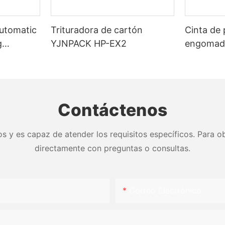
Automatic
Trituradora de cartón
Cinta de 
g
YJNPACK HP-EX2
engomada
activada
sellado d
Contáctenos
s y es capaz de atender los requisitos específicos. Para ob
directamente con preguntas o consultas.
Correo Electrónico