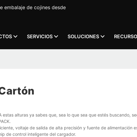
e embalaje de cojines desde
CTOS
SERVICIOS
SOLUCIONES
RECURS
 Cartón
A estas alturas ya sabes que, sea lo que sea que estés buscando, se
PACK.
iente, voltaje de salida de alta precisión y fuente de alimentación e
ip de control inteligente del cargador.