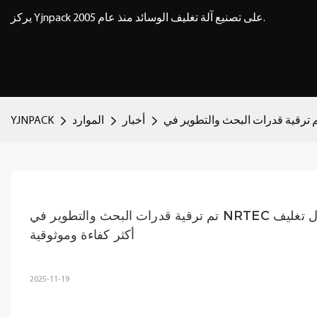
يركز Yjnpack على تصنيع آلة تغليف الوسائد منذ عام 2005.
أخبار
الموارد
YJNPACK
تم ترقية قدرات البحث والتطوير في NRTEC مرة أخرى: تعمل التقنيات الحاصلة على براءة اختراع على توفير حلول تغليف 
أكثر كفاءة وموثوقية
2025-11-19