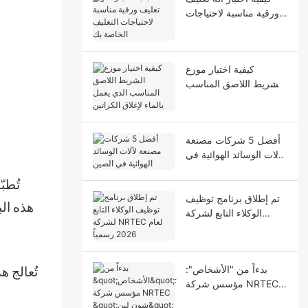
ورقية مناسبة لاحتياجات
التغليف الخاصة بك
كيفية اختيار موزع
الشريط اللاصق المناسب
الذي يعمل بالماء لإغلاق
الكراتين
أفضل 5 شركات مصنعة
لآلات الوسائد الهوائية في
الصين
تُطب
تم إطلاق برنامج توظيف
هذه الب
الوكلاء التابع لشركة
NRTEC لعام 2026
رسمياً
بدءاً من "الأشخاص":
تُعالج ه
مؤسس شركة NRTEC
"شون لين" والمبدأ