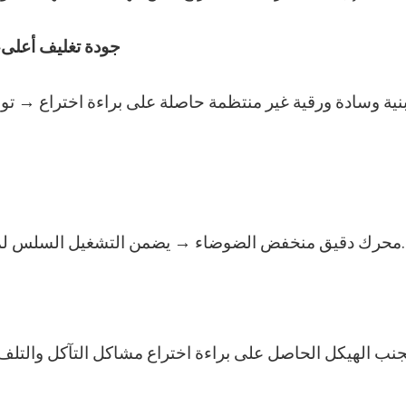
1. جودة تغليف أعلى
نية وسادة ورقية غير منتظمة حاصلة على براءة اختراع → توف
محرك دقيق منخفض الضوضاء → يضمن التشغيل السلس لموزعات الشريط المنشط بالماء في الختم عالي التردد.
جنب الهيكل الحاصل على براءة اختراع مشاكل التآكل والتلف 