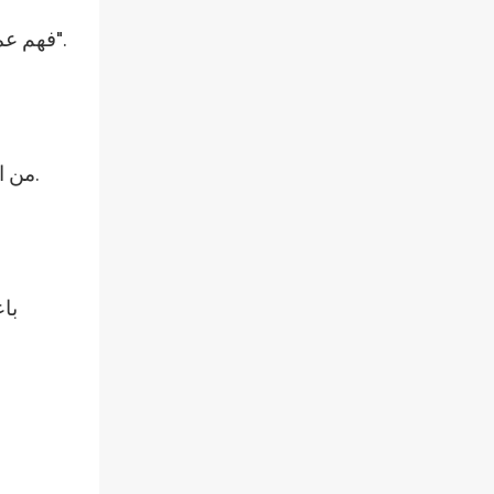
فهم عميق لنقاط الألم الخاصة بالتعبئة والتغليف لدى العملاء؛ لذلك، تم تصميم كل تقنية حول "احتياجات المستخدم الفعلية".
من الأجزاء المعدنية إلى نظام التحكم الأساسي، لدينا سيطرة كاملة، مما يضمن استقرار وتناسق كل قطعة من المعدات.
باع