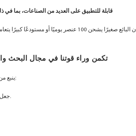
4. قابلة للتطبيق على العديد من الصناعات، بما في ذ
سواء كان البائع صغيرًا يشحن 100 عنصر يوميًا أو 
تكمن وراء قوتنا في مجال البحث والتط
كل تقدم تكنولوجي في NRTEC ينبع من فلسفة أساسية واحدة:
جعل التغليف أكثر كفاءة، وأكثر ملاءمة للبيئة، وأكثر موثوقية.