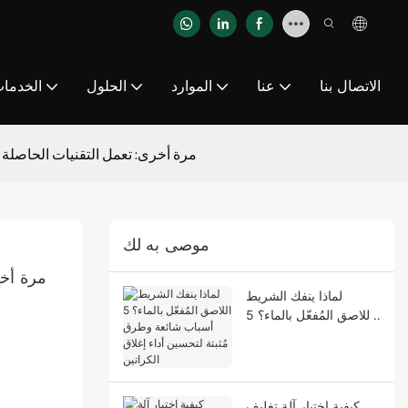
الاتصال بنا
عنا
الموارد
الحلول
الخدما
تم ترقية قدرات البحث والتطوير في NRTEC مرة أخر
موصى به لك
لماذا ينفك الشريط
اللاصق المُفعّل بالماء؟ 5
أسباب شائعة وطرق
مُثبتة لتحسين أداء إغلاق
الكراتين
كيفية اختيار آلة تغليف