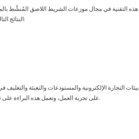
ق هذه التقنية في مجال موزعات الشريط اللاصق المُنشَّط بالم
النتائج التالية عند قطع شريط ورق الكرافت الرطب بسرعة عالية:
يئات التجارة الإلكترونية والمستودعات والتعبئة والتغليف ف
على تجربة العمل، وتعمل هذه البراءة على تحسين الصديقة للبيئة واستقرار المعدات بشكل مباشر.