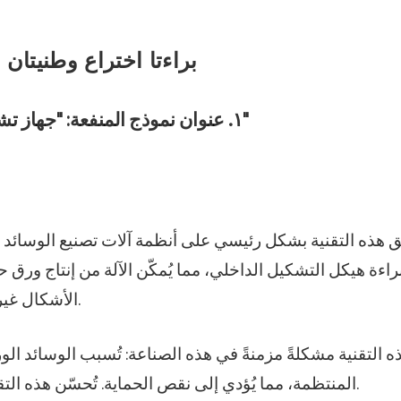
براءتا اختراع وطنيتان
١. عنوان نموذج المنفعة: "جهاز تشكيل ورق تعبئة غير منتظم الشكل ومقاوم للضغط"
ّق هذه التقنية بشكل رئيسي على أنظمة آلات تصنيع الوسائد الو
راءة هيكل التشكيل الداخلي، مما يُمكّن الآلة من إنتاج ورق
الأشكال غير المنتظمة، مما يُحسّن أداء التوسيد ويعزز سلامة النقل.
ذه التقنية مشكلةً مزمنةً في هذه الصناعة: تُسبب الوسائد ال
المنتظمة، مما يُؤدي إلى نقص الحماية. تُحسّن هذه التقنية بشكلٍ فعّال من ملاءمة العبوة ومقاومتها للصدمات.