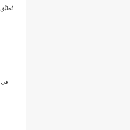
تُطبَّ
في ب