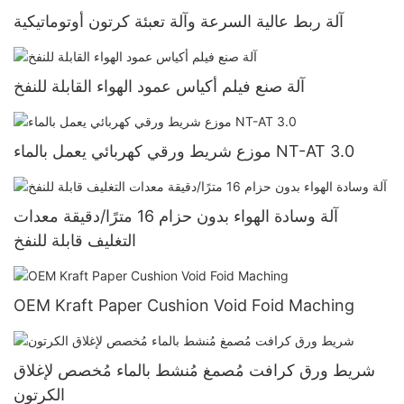
آلة ربط عالية السرعة وآلة تعبئة كرتون أوتوماتيكية
آلة صنع فيلم أكياس عمود الهواء القابلة للنفخ
موزع شريط ورقي كهربائي يعمل بالماء NT-AT 3.0
آلة وسادة الهواء بدون حزام 16 مترًا/دقيقة معدات
التغليف قابلة للنفخ
OEM Kraft Paper Cushion Void Foid Maching
شريط ورق كرافت مُصمغ مُنشط بالماء مُخصص لإغلاق
الكرتون