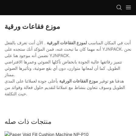
موزع فقاعات ورقية
أنت في المكان المناسب
لموزع الفقاعات الورقية
. الآن أنت تعرف بالفعل
أنه مهما كان ما تبحث عنه، فمن المؤكد أنك ستجده على YJNPACK. نحن
نضمن أنه موجود هنا على YJNPACK.
تتميز رقائقها عالية الجودة بانخفاض تآكلها الضوئي وعمرها الافتراضي
الطويل. كما أن لمعانها متوازن، دون أي بقع ضوئية، وتأثيرها الضوئي
ممتاز.
هدفنا هو توفير
موزع الفقاعات الورقية
بأعلى جودة لعملائنا على المدى
الطويل وسوف نتعاون بنشاط مع عملائنا لتقديم حلول فعالة وفوائد من
حيث التكلفة.
منتجات ذات صله