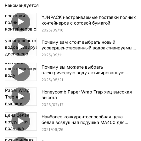
Рекомендуется
YJNPACK настраиваемые поставки полных
контейнеров с сотовой бумагой
2025
09
16
Почему вам стоит выбрать новый
усовершенствованный водоактивируемый
диспенсер для клейкой ленты NT-AT 3.0?
2025
09
11
Почему вы можете выбрать
электрическую воду активированную
ленточную дозатор?
2025
05
21
Honeycomb Paper Wrap Trap яиц высокая
высота
2023
07
17
Наиболее конкурентоспособная цена
белая воздушная подушка MA400 для
упаковки
2021
09
26