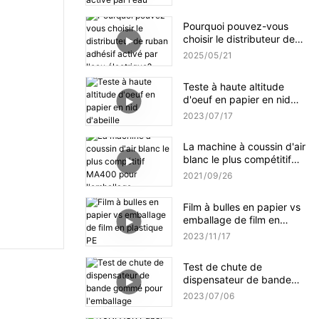
l'eau amélioré NT-AT 3.0 ?
Pourquoi pouvez-vous
choisir le distributeur de
ruban adhésif activé par
2025
05
21
l'eau électrique?
Teste à haute altitude
d'oeuf en papier en nid
d'abeille
2023
07
17
La machine à coussin d'air
blanc le plus compétitif
MA400 pour l'emballage
2021
09
26
Film à bulles en papier vs
emballage de film en
plastique PE
2023
11
17
Test de chute de
dispensateur de bande
gommé pour l'emballage
2023
07
06