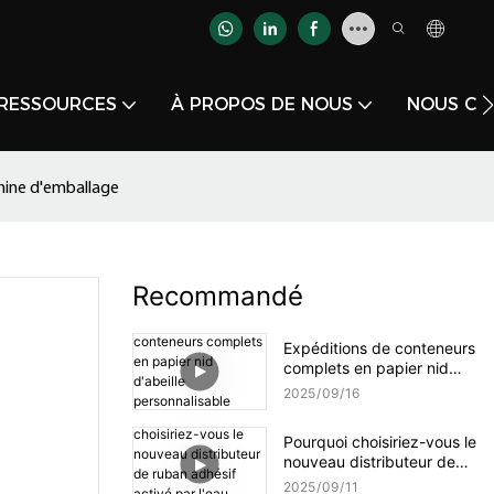
RESSOURCES
À PROPOS DE NOUS
NOUS CO
chine d'emballage
Recommandé
Expéditions de conteneurs
complets en papier nid
d'abeille personnalisable
2025
09
16
YJNPACK
Pourquoi choisiriez-vous le
nouveau distributeur de
ruban adhésif activé par
2025
09
11