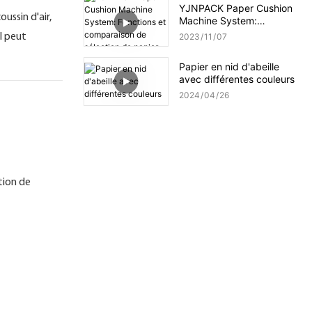
YJNPACK Paper Cushion
ussin d'air,
Machine System:
Fonctions et comparaison
l peut
2023
11
07
de sélection de papier
Papier en nid d'abeille
avec différentes couleurs
2024
04
26
tion de