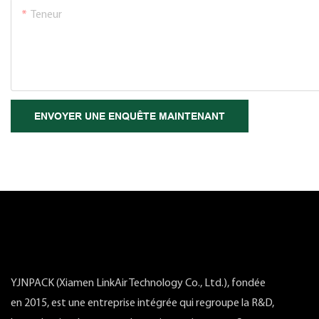
Teneur
ENVOYER UNE ENQUÊTE MAINTENANT
YJNPACK (Xiamen LinkAir Technology Co., Ltd.), fondée
en 2015, est une entreprise intégrée qui regroupe la R&D,