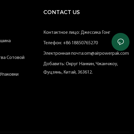
CONTACT US
Контактное лицо: Джессика Гонг
ашина
Телефон: +86 18850765270
Электронная почта:om@airpowerpak.com
тва Сотовой
Добавить: Округ Нанкин, Чжанчжоу,
Фуцзянь, Китай, 363612.
Упаковки