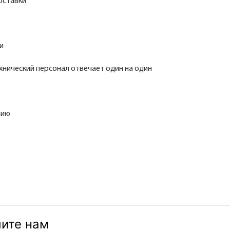
оставки
и
нический персонал отвечает один на один
нию
шите нам