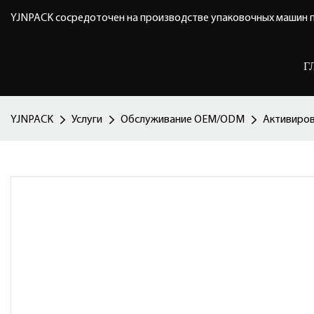
YJNPACK сосредоточен на производстве упаковочных машин п
Г
YJNPACK
Услуги
Обслуживание OEM/ODM
Активиров