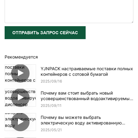
ОТПРАВИТЬ ЗАПРОС СЕЙЧАС
Рекомендуется
YJNPACK настраиваемые поставки полных
контейнеров с сотовой бумагой
2025
09
16
Почему вам стоит выбрать новый
усовершенствованный водоактивируемый
диспенсер для клейкой ленты NT-AT 3.0?
2025
09
11
Почему вы можете выбрать
электрическую воду активированную
ленточную дозатор?
2025
05
21