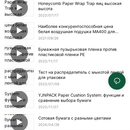
Honeycomb Paper Wrap Trap яиц высокая
высота
2023
07
17
Наиболее конкурентоспособная цена
белая воздушная подушка MA400 для
упаковки
2021
09
26
Бумажная пузырьковая пленка против
пластиковой пленки PE
2023
11
17
Тест на распределитель с мыкотой лентой
для упаковки
2023
07
06
YJNPACK Paper Cushion System: функции и
сравнение выбора бумаги
2023
11
07
Сотовая бумага с разными цветами
2024
04
26