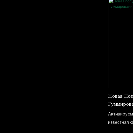
нанесения и
Внешний вид
равномерно
Необязател
Гладкорежу
программир
разрезает л
характерис
Снижает рис
необязател
повторяющи
емкостью 4. 
материала 
резак
Новая Поп
Гуммирова
Диспенсе
Активируема
известная 
генерирует