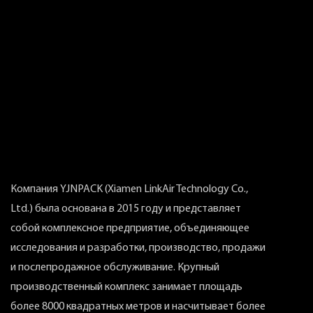
связь, в ре
превосходн
гофрированн
крахмала п
бумажной п
активной пр
Активирова
обеспечивае
размеру, вл
Компания YJNPACK (Xiamen LinkAir Technology Co.,
активируем
Ltd.) была основана в 2015 году и представляет
гофрирован
собой комплексное предприятие, объединяющее
Продолжающ
исследования и разработки, производство, продажи
встроенные
и послепродажное обслуживание. Крупный
быстрое до
производственный комплекс занимает площадь
выбор в тр
более 8000 квадратных метров и насчитывает более
потребност