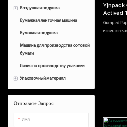
Yjnpack
+
Воздушная подушка
Actived 
Бумажная ленточная машина
Вз воздуха аксессуар
Gumped Pape
известен ка
Бумажная подушка
лентой и до
Машина для производства сотовой
может быть
бумаги
Gummed лен
ленты NA-AT
Линия по производству упаковки
упаковочны
+
Упаковочный материал
для быстро
доставки и 
Воздушная подушка
бумажные л
Отправьте Запрос
упаковать и
Бумажный воздушный пузырь
силу и инве
Бумажная лента
собственный
Имя
и провести