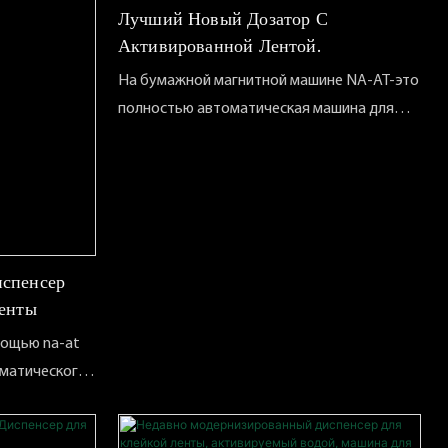
Лучший Новый Дозатор С
Активированной Лентой.
На бумажной магнитной машине NA-AT-это
полностью автоматическая машина для
смачивания и разрез с одной кнокой с
дополнительной длиной ленты и
нескольких режимов работы. Он оснащен
светодиодным экраном, резервуаром для
воды и кистью для активации клея.
Экологически чистый и эффективный
спенсер
упаковочный аппарат. Для некоторых
енты
компаний, которые имеют спрос на
мощью na-at
поставки, возможность магнитной машины
оматического
может оказать большую помощь, а
разрезания
автоматический режим также может
одой в
увеличить скорость в конце