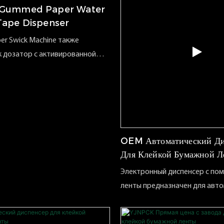
 Gummed Paper Water
Tape Dispenser
r Swick Machine также
к дозатор с активированной
затор бумажной ленты, а также
 электрическим дозатором
ты. Активированный дозатор
-это экологически чистый
й аппарат, предназначенный
 меняющейся среды для
OEM Автоматический Ди
упаковки. Вы можете создать
Для Клейкой Бумажной Л
енты по требованию и гибко
Электронный диспенсер с по
х, экономя затраты на рабочую
ленты предназначен для авт
нтаризацию распечатать свой
разматывания, смачивания и 
 логотип на машине или ленте
дозатора с активированной в
 хорошую рекламу. Заменив