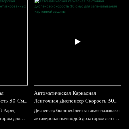
активированной воды (Gumbed) ленты в
соответствии с задачами. процесс
ная
ькими
абль*MOQ -
тавки*OEM и
ль
верки
ая
Автоматическая Каркасная
ость 30 См/
Ленточная Диспенсер Скорость 30
х Коробок
См/с Для Запечатывания Картонной
t Paper,
Диспенсер Gummed ленты также называют
Защиты
тором для
активированным водой дозатором ленты
осатора
или диспенсером ленты Kraft. Его основная