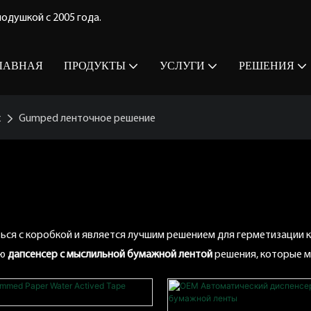
одушкой с 2005 года.
ЛАВНАЯ
ПРОДУКТЫ
УСЛУГИ
РЕШЕНИЯ
х
Gumped ленточное решение
ие
ся с коробкой и является лучшим решением для герметизации к
ую
дапсенсер с мыслильной бумажной лентой
решения, которые 