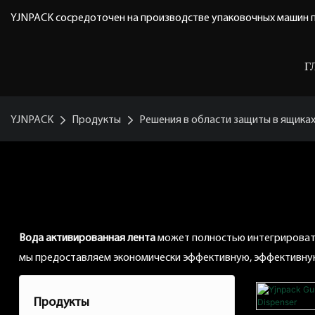
YJNPACK сосредоточен на производстве упаковочных машин п
Г
YJNPACK
Продукты
Решения в области защиты в ящика
Gumped Ленточное Решен
Вода активированная лента
может полностью интегрировать
мы предоставляем экономически эффективную, эффективн
Продукты