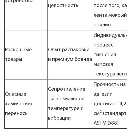
устройство
целостность
после того, как
лента мокрый и
прилип
Индивидуальн
процесс
Роскошные
Опыт распаковки
тиснения +
товары
и премиум бренда
матовая
текстура лента
Прочность на
Сопротивление
Опасные
адгезии
экстремальной
химические
достигает 4,2 н
температуре и
переносы
см² (стандарт
вибрации
ASTM D88)