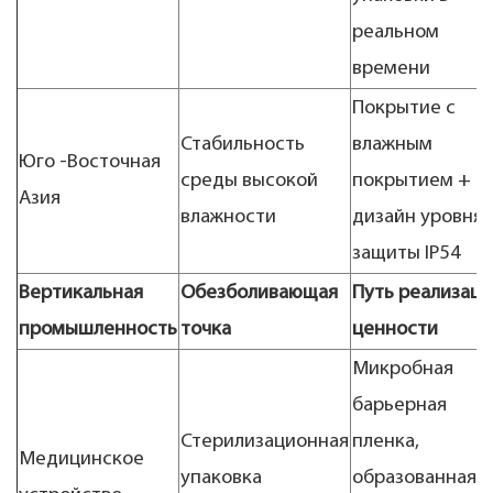
реальном
времени
Покрытие с
Стабильность
влажным
Юго -Восточная
среды высокой
покрытием +
Азия
влажности
дизайн уровня
защиты IP54
Вертикальная
Обезболивающая
Путь реализаци
промышленность
точка
ценности
Микробная
барьерная
Стерилизационная
пленка,
Медицинское
упаковка
образованная