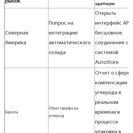
рынок
адаптации
Открыть
Попрос на
интерфейс API,
Северная
интеграцию
бесшовное
Америка
автоматического
соединение с
склада
системой
AutoStore
Отчет о сфере
компенсации
углерода в
реальном
Ответ тарифа на
времени в
Европа
углерод
процессе
упаковки в