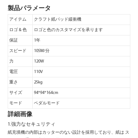
製品パラメータ
アイテム
クラフト紙パッド緩衝機
ロゴ & 色
ロゴと色のカスタマイズを承ります
保証
1年
スピード
105M/分
力
120W
電圧
110V
重さ
25kg
サイズ
94*94*164cm
モード
ペダルモード
詳細画像
1.強力なセキュリティ
紙充填機の内部はカッターのない設計を採用しており、紙は
ス