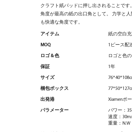
クラフト紙パッドに押し出されることです。
角度が最高の紙の出口角として。 力学と人間
も快適な角度です。
アイテム
紙の空白
MOQ
1ピース配
ロゴ & 色
ロゴと色の
保証
1年
サイズ
76*40*108
梱包ボックス
77*50*127
出発港
Xiamenポ
パラメーター
パワー：35
速度：30m/
重量：N.W：