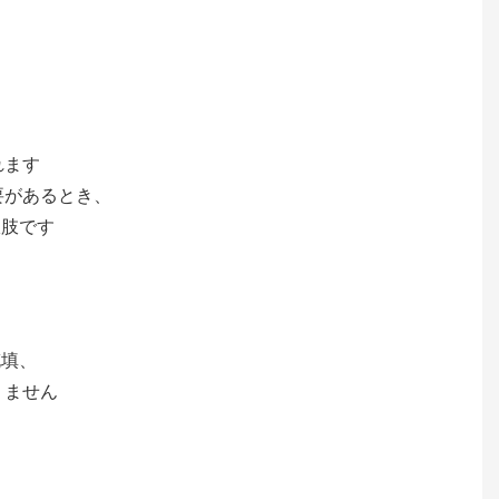
れます
要があるとき、
択肢です
充填、
りません
。
、