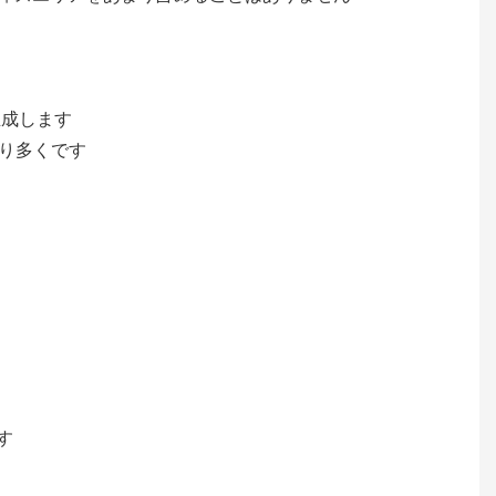
生成します
より多くです
す
。