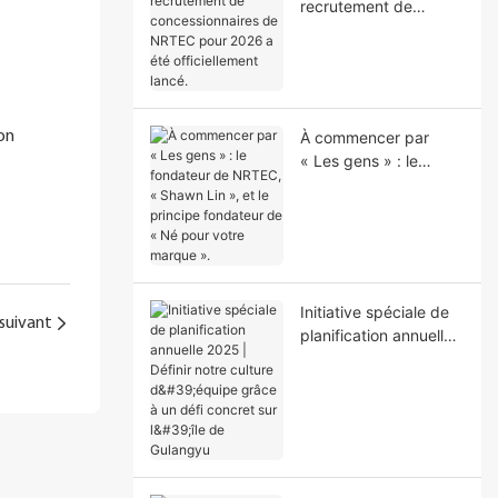
recrutement de
concessionnaires de
NRTEC pour 2026 a
été officiellement
lancé.
on
À commencer par
« Les gens » : le
fondateur de NRTEC,
« Shawn Lin », et le
principe fondateur de
« Né pour votre
marque ».
Initiative spéciale de
suivant
planification annuelle
2025 | Définir notre
culture d'équipe grâce
à un défi concret sur
l'île de Gulangyu