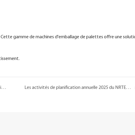
se : Cette gamme de machines d'emballage de palettes offre une soluti
tissement.
PACK EXPO International 2024 : présentation de solutions d'emballage innovantes et durables
Les activités de planification annuelle 2025 du NRTEC sont officiellement terminées