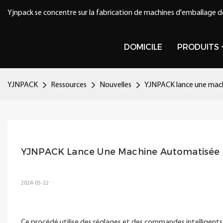
Yjnpack se concentre sur la fabrication de machines d'emballage d
DOMICILE
PRODUITS
YJNPACK
Ressources
Nouvelles
YJNPACK lance une machi
YJNPACK Lance Une Machine Automatisée D
2024-05-22
Ce procédé utilise des réglages et des commandes intelligents