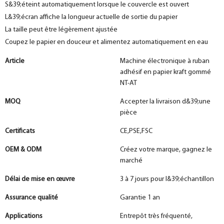
S&39;éteint automatiquement lorsque le couvercle est ouvert
L&39;écran affiche la longueur actuelle de sortie du papier
La taille peut être légèrement ajustée
Coupez le papier en douceur et alimentez automatiquement en eau
Article
Machine électronique à ruban
adhésif en papier kraft gommé
NT-AT
MOQ
Accepter la livraison d&39;une
pièce
Certificats
CE,PSE,FSC
OEM & ODM
Créez votre marque, gagnez le
marché
Délai de mise en œuvre
3 à 7 jours pour l&39;échantillon
Assurance qualité
Garantie 1 an
Applications
Entrepôt très fréquenté,