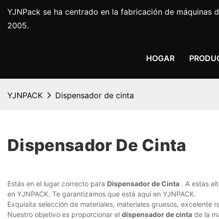
YJNPack se ha centrado en la fabricación de máquinas d
2005.
HOGAR
PRODU
YJNPACK
Dispensador de cinta
Dispensador De Cinta
Estás en el lugar correcto para
Dispensador de Cinta
. A estas al
en YJNPACK. Te garantizamos que está aquí en YJNPACK.
Exquisita selección de materiales, materiales gruesos, excelente re
Nuestro objetivo es proporcionar el
dispensador de cinta
de la má