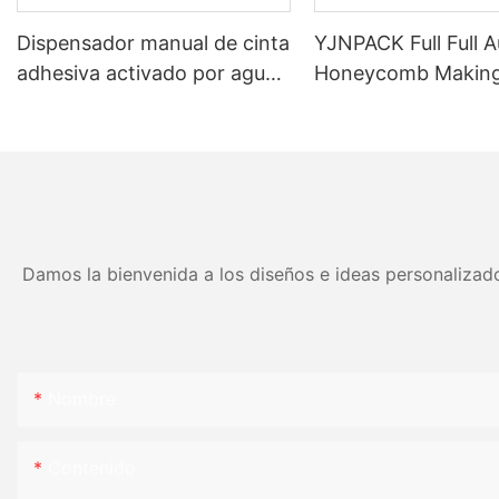
Dispensador manual de cinta
YJNPACK Full Full 
adhesiva activado por agua
Honeycomb Makin
para un embalaje eficiente
Machine
de cajas de cartón NT-800
Damos la bienvenida a los diseños e ideas personalizado
Nombre
Contenido