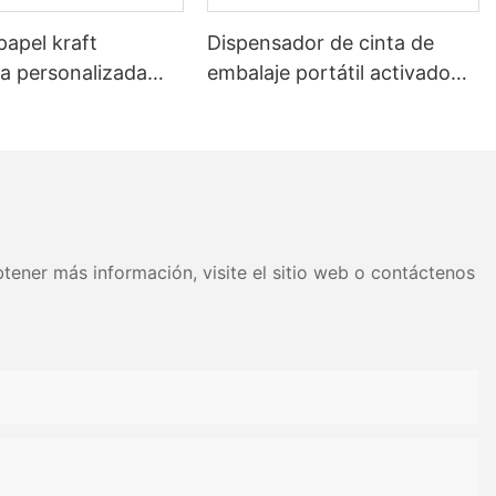
papel kraft
Dispensador de cinta de
 personalizada
embalaje portátil activado
 con agua para
por agua para el sellado de
e cajas de cartón
cajas.
tener más información, visite el sitio web o contáctenos