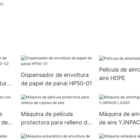
os.
Película de al
Dispensador de envoltura
aire HDPE
tura
de papel de panal HP50-01
50-
e
Máquina de película
Máquina de am
 de
protectora para relleno de
de aire YJNPA
cojines de aire