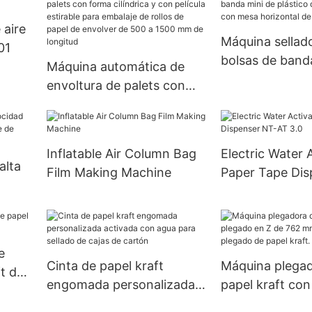
 aire
Máquina sellad
01
bolsas de band
Máquina automática de
plástico de cal
envoltura de palets con
con mesa horiz
forma cilíndrica y con
tamaño peque
película estirable para
embalaje de rollos de
Inflatable Air Column Bag
Electric Water 
papel de envolver de 500
alta
Film Making Machine
Paper Tape Dis
a 1500 mm de longitud
AT 3.0
je de
e
Cinta de papel kraft
Máquina plega
ft de
engomada personalizada
papel kraft co
activada con agua para
Z de 762 mm. E