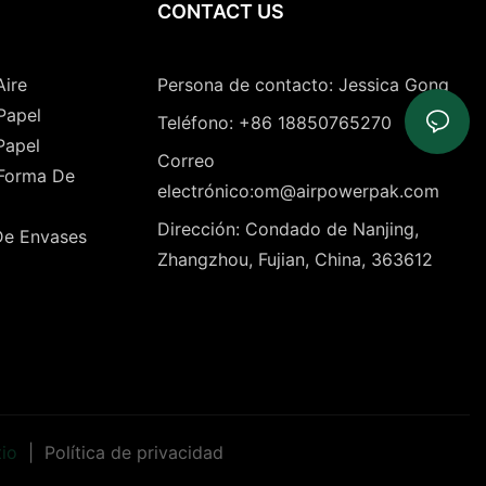
CONTACT US
Aire
Persona de contacto: Jessica Gong
Papel
Teléfono: +86 18850765270
Papel
Correo
 Forma De
electrónico:om@airpowerpak.com
Dirección: Condado de Nanjing,
De Envases
Zhangzhou, Fujian, China, 363612
tio
|
Política de privacidad