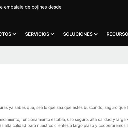
e embalaje de cojines desde
CTOS
SERVICIOS
SOLUCIONES
RECURS
turas ya sabes que, sea lo que sea que estés buscando, seguro que 
ndimiento, funcionamiento estable, uso seguro, alta calidad y larga vi
s alta calidad para nuestros clientes a largo plazo y cooperaremos