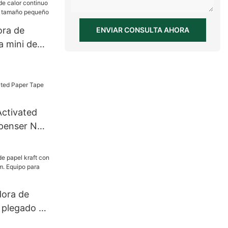
ora de
ENVIAR CONSULTA AHORA
a mini de
or continuo
ontal de
ño
Activated
penser NT-
dora de
n plegado en
quipo para