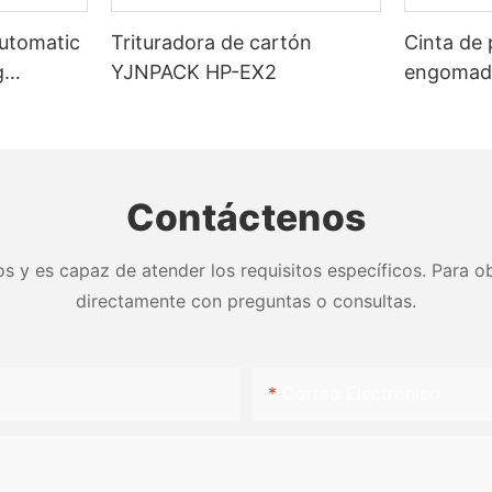
Automatic
Trituradora de cartón
Cinta de 
g
YJNPACK HP-EX2
engomada
activada
sellado d
Contáctenos
s y es capaz de atender los requisitos específicos. Para ob
directamente con preguntas o consultas.
Correo Electrónico