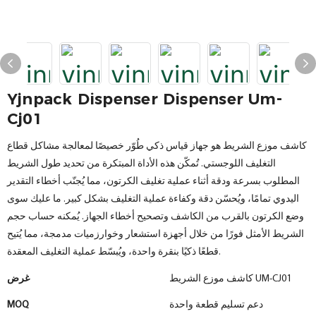
Yjnpack Dispenser Dispenser Um-
Cj01
كاشف موزع الشريط هو جهاز قياس ذكي طُوّر خصيصًا لمعالجة مشاكل قطاع
التغليف اللوجستي. تُمكّن هذه الأداة المبتكرة من تحديد طول الشريط
المطلوب بسرعة ودقة أثناء عملية تغليف الكرتون، مما يُجنّب أخطاء التقدير
اليدوي تمامًا، ويُحسّن دقة وكفاءة عملية التغليف بشكل كبير. ما عليك سوى
وضع الكرتون بالقرب من الكاشف وتصحيح أخطاء الجهاز. يُمكنه حساب حجم
الشريط الأمثل فورًا من خلال أجهزة استشعار وخوارزميات مدمجة، مما يُتيح
قطعًا ذكيًا بنقرة واحدة، ويُبسّط عملية التغليف المعقدة.
كاشف موزع الشريط UM-CJ01
غرض
دعم تسليم قطعة واحدة
MOQ