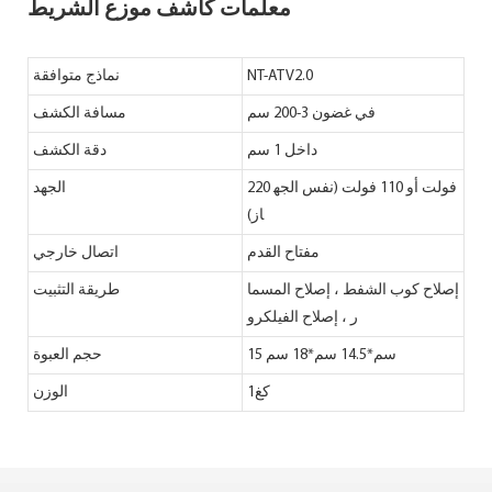
معلمات كاشف موزع الشريط
NT-ATV2.0
نماذج متوافقة
في غضون 3-200 سم
مسافة الكشف
داخل 1 سم
دقة الكشف
220 فولت أو 110 فولت (نفس الجه
الجهد
از)
مفتاح القدم
اتصال خارجي
إصلاح كوب الشفط ، إصلاح المسما
طريقة التثبيت
ر ، إصلاح الفيلكرو
15 سم*14.5 سم*18 سم
حجم العبوة
كغ1
الوزن