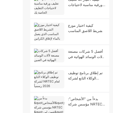
ورقية مناسبة لاحتياجات
التغليف الخاصة بك
كيفية اختيار موزع
الشريط اللاصق المناسب
الذي يعمل بالماء لإغلاق
الكراتين
أفضل 5 شركات مصنعة
لآلات الوسائد الهوائية في
الصين
تم إطلاق برنامج توظيف
الوكلاء التابع لشركة
NRTEC لعام 2026
رسمياً
بدءاً من "الأشخاص":
مؤسس شركة NRTEC
"شون لين" والمبدأ