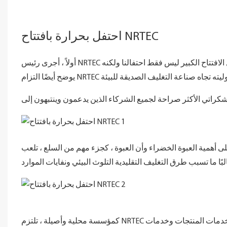
احتفل بحرارة بافتتاح NRTEC
أولاً ، أجرى رئيس NRTEC محادثة ، وتهنئ الجميع على البداية الناجحة للمشروع ، وتأكيد وتشجيع الجميع. حفل الافتتاح الكبير ليس فقط احتفالنا ولكنه
ى أهمية العبوة الخضراء وأن العبوة ، كجزء مهم من السلع ، تلعب
كمؤسسة محلية وأصيلة ، تلتزم NRTEC دائمًا بمفهوم تطوير الحماية الخضراء والبيئية وتستمر في تزويد العملاء والشركاء بخدمات المنتجات وخدمات