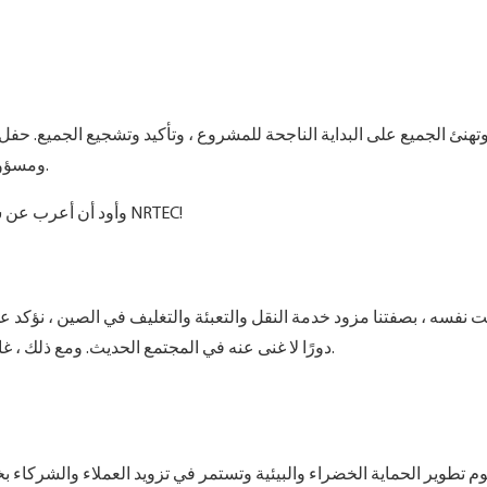
يوضح أيضًا التزام NRTEC ومسؤوليته تجاه صناعة التغليف الصديقة للبيئة.
وأود أن أعرب عن شكراتي الأكثر صراحة لجميع الشركاء الذين يدعمون وينتبهون إلى NRTEC!
 نفسه ، بصفتنا مزود خدمة النقل والتعبئة والتغليف في الصين ، نؤكد عل
دورًا لا غنى عنه في المجتمع الحديث. ومع ذلك ، غالبًا ما تسبب طرق التغليف التقليدية التلوث البيئي ونفايات الموارد.