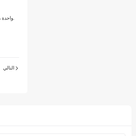
إذا كنت تقوم أيضًا بتطوير خطة تغليف لشركتك أو ترغب في التعرف على معرفة التعبئة والتغليف ، فربما تكون NRTEC واحدة من أفضل اختياراتك.
التالي