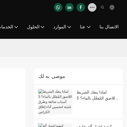
الاتصال بنا
عنا
الموارد
الحلول
الخدما
موصى به لك
لماذا ينفك الشريط
اللاصق المُفعّل بالماء؟ 5
أسباب شائعة وطرق
مُثبتة لتحسين أداء إغلاق
الكراتين
كيفية اختيار آلة تغليف