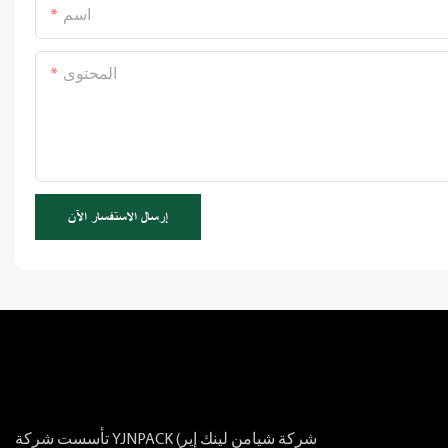
اسم
المحتوى
إرسال الاستفسار الآن
تأسست شركة YJNPACK (شركة شيامن لينك إير