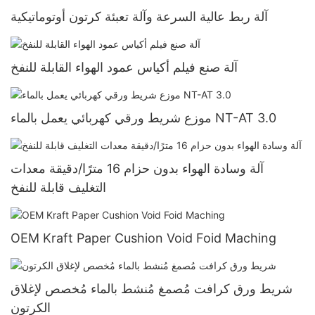
آلة ربط عالية السرعة وآلة تعبئة كرتون أوتوماتيكية
آلة صنع فيلم أكياس عمود الهواء القابلة للنفخ
موزع شريط ورقي كهربائي يعمل بالماء NT-AT 3.0
آلة وسادة الهواء بدون حزام 16 مترًا/دقيقة معدات
التغليف قابلة للنفخ
OEM Kraft Paper Cushion Void Foid Maching
شريط ورق كرافت مُصمغ مُنشط بالماء مُخصص لإغلاق
الكرتون