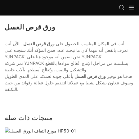
ورق قرص العسل
أنت في المكان المناسب للحصول على
ورق قرص العسل
. الآن أنت
تعرف بالفعل أنه مهما كان ما تبحث عنه، فمن المؤكد أنك ستجده على
YJNPACK. نحن نضمن أنه موجود هنا على YJNPACK.
تمر شركة YJNPACK بسلسلة من مراحل الإنتاج. تُعالَج موادها بالقطع
والتشكيل والصب، وتُعالَج أسطحها بآلات خاصة.
هدفنا هو توفير
ورق قرص العسل
بأعلى جودة لعملائنا على المدى الطويل
وسوف نتعاون بشكل نشط مع عملائنا لتقديم حلول فعالة وفوائد من حيث
التكلفة.
منتجات ذات صله