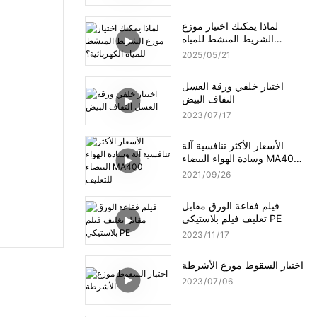
لماذا يمكنك اختيار موزع
الشريط المنشط للمياه
الكهربائية؟
2025
05
21
اختبار خلفي ورقة العسل
التفاف البيض
2023
07
17
الأسعار الأكثر تنافسية آلة
وسادة الهواء البيضاء MA400
للتغليف
2021
09
26
فيلم فقاعة الورق مقابل
تغليف فيلم بلاستيكي PE
2023
11
17
اختبار السقوط موزع الأشرطة
2023
07
06