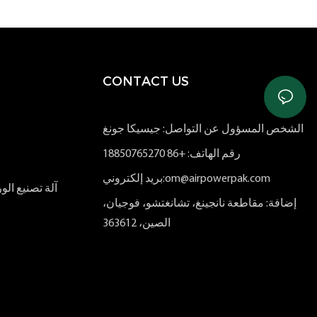
CONTACT US
الشخص المسؤول عن التواصل: جيسيكا جونغ
رقم الهاتف: +86 18850765270
بريد إلكتروني:om@airpowerpak.com
آلة تصنيع ا
إضافة: مقاطعة نانجينغ، تشانغتشو، فوجيان،
الصين، 363612