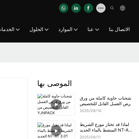
الاتصال بنا
عنا
الموارد
الحلول
الخدما
الموصى بها
شحنات حاوية كاملة من ورق
قرص العسل القابل للتخصيص
من YJNPACK
2025
09
16
لماذا قد تختار موزع الشريط
المنشط بالماء الجديد NT-AT
3.0؟
2025
09
11