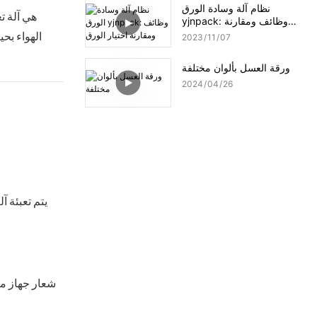
نظام آلة وسادة الورق
yjnpack: وظائف ومقارنة
اختيار الورق
الهواء بحي
2023
11
07
ورقة العسل بألوان مختلفة
2024
04
26
يتم تعبئة آ