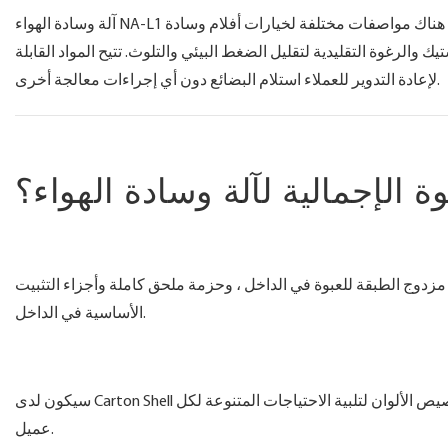
آلة وسادة الهواء NA-L1 هي آلة تغليف قابلة للنفخ اقتصادية ، والتي تحول التشغيل البسيط إلى عبوة فعالة هناك مواصفات مختلفة لخيارات أفلام وسادة
ك والرغوة التقليدية لتقليل الضغط البيئي والتلوث. تتيح المواد القابلة
لإعادة التدوير للعملاء استلام البضائع دون أي إجراءات معالجة أخرى.
ة الإجمالية لآلة وسادة الهواء؟
ؤ مزدوج الطبقة للعبوة في الداخل ، وحزمة ملحق كاملة وأجزاء التثبيت
الأساسية في الداخل.
سيكون لدى Carton Shell شعار جهاز معين ، ويمكن أيضًا تخصيصه. يمكن للآلة الداخلية الحصول على شعار وتخصيص الألوان لتلبية الاحتياجات المتنوعة لكل
عميل.