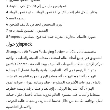
2. الصعود الصعود السريع
3. قم بتجميع ما يصل إلى 20 مترًا في الدقيقة
4. يختار بشكل عام إعداد الفيلم لفة عمود الهواء ، حقيبة عمود الهواء
5.small بصمة
6. الوزن المنخفض انخفاض تكاليف الشحن
7. user الصديق ، الصديق للبيئة
8.Pimprove صورة علامتك التجارية ، تجربة جيدة عند فتح الصناديق
حول yjnpack
Zhangzhou Air Power Packaging Equipment Co. ، Ltd مخصصة
للتسويق في جميع أنحاء العالم لمختلف معدات التعبئة والتغليف الواقية
مع r&D Center ، مركز الإنتاج ، شبكات المبيعات العالمية ، وبعد الخدمة.
منتجاتنا الرئيسية هي آلات التغليف الواقية والمواد تشمل آلة وسادة
الهواء ، آلة عمود الهواء ، آلة وسادة الورق ، موزع الشريط المنشط
بالماء ، موزعات الأشرطة المملوءة ، فيلم وسادة الهواء ، عبوات عمود
الهواء ، آلة الشريط الورقي ، إلخ. لقد واصلنا ترقية وتنمية خطوط
منتجاتنا وأعمالنا على مستوى العالم لتزويد عملائنا بأفضل حلول حماية
النقل الوقائية الكاملة من خلال خدمتنا الممتازة ، ومنتجاتنا عالية الجودة ،
والأسعار التنافسية.