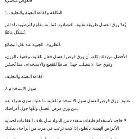
الغوص مباشرة!
1. التكلفة وكفاءة التعبئة والتغليف
يُعدّ ورق العسل طريقة تغليف اقتصادية. كما أنه مقاوم للرطوبة، لذا لن
يُشكّل عائقًا.
للظروف الجوية عند نقل البضائع.
الأفضل من ذلك كله، أن ورق قرص العسل فعال للغاية، وخفيف الوزن،
وقوي جدًا. لا يتطلب جهدًا إضافيًا للقطع والاستخدام، مما يُحسّن
كفاءة التعبئة والتغليف.
2. سهل الاستخدام
تغليف ورق قرص العسل سهل الاستخدام للغاية. ما عليك سوى شراء لفة
من ورق قرص العسل ولفّها حول أغراضك.
لا حاجة لاستخدام طبقات متعددة من المواد مثل غلاف الفقاعات لحماية
الأغراض الهشة. بالطبع، إذا كنت ترغب في مزيد من الراحة، يمكنك