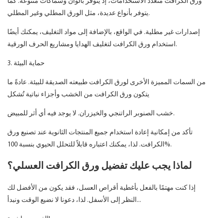
ورق الكرافت متعدد الاستخدامات، إذ يتوفر بألوان وسماكات متنوعة. كما
يتوفر بأنواع عديدة، مثل الورق المطلي وغير المطلي.
إصدارات غير مطلية. في الواقع، بالإضافة إلى مواد التغليف، يمكنك أيضًا
استخدام ورق الكرافت لتغليف الهدايا ومشاريع الحرف الورقية.
3. حماية البيئة
من السمات المميزة الأخرى لورق الكرافت طبيعته الصديقة للبيئة. عادةً ما
يتكون ورق الكرافت من الخشب وأجزاء نباتية تُشكل
خشب الصنوبر الراتنجي والخيزران. لا يوجد فيه أي أثر للمبيض.
تأكد من إمكانية إعادة استخدام جميع المنتجات الثانوية عند تصنيع ورق
الكرافت. لذا، يمكنك اعتباره قابلاً للتحلل الحيوي بنسبة 100%.
لماذا يجب عليك تفضيل ورق الكرافت العسلي؟
إذا كنت مهتمًا بالفعل بأغطية أقراص العسل، فقد يكون من الأفضل لك
النظر إلى الأسفل. لذا، دعونا لا نضيع الوقت ونبدأ...