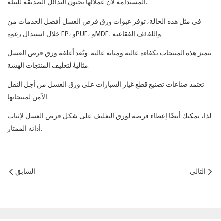
المستدامة لأن عملائها يحبون البدائل الصديقة للبيئة.
في مثل هذه الحالة، توفر عبوات ورق قرص العسل أفضل الخدمات من
خلال استبدال رغوة EP، وPUF، وMDF، واللفائف الفقاعية.
تتميز هذه المنتجات بكفاءة عالية ومتانة عالية. وتُعد أغلفة ورق قرص العسل
مثاليةً لتغليف المنتجات الهشة.
تعتمد صناعات تصنيع قطع غيار السيارات على ورق العسل من أجل النقل
الآمن لمنتجاتها.
لذا، يمكنك أيضًا إعطاء فرصة لورق التغليف على شكل قرص العسل لإثبات
أدائه الممتاز.
التالي
السابق