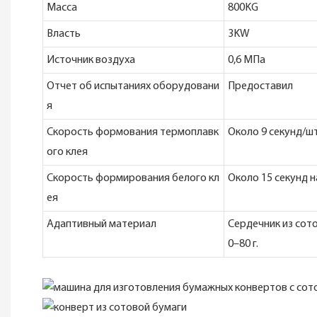
Масса
800KG
Власть
3KW
Источник воздуха
0,6 МПа
Отчет об испытаниях оборудовани
Предоставил
я
Скорость формования термоплавк
Около 9 секунд/шт
ого клея
Скорость формирования белого кл
Около 15 секунд н
ея
Адаптивный материал
Сердечник из сото
0–80 г.