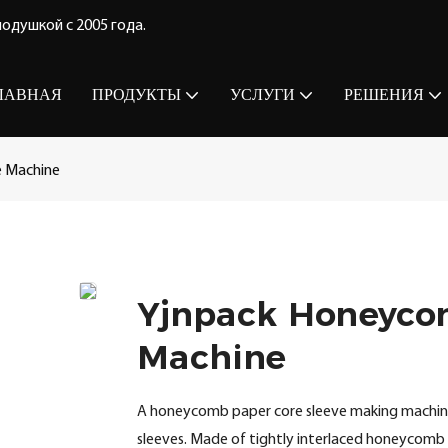
одушкой с 2005 года.
ЛАВНАЯ
ПРОДУКТЫ
УСЛУГИ
РЕШЕНИЯ
 Machine
Yjnpack Honeyco
Machine
A honeycomb paper core sleeve making machine
sleeves. Made of tightly interlaced honeycomb 