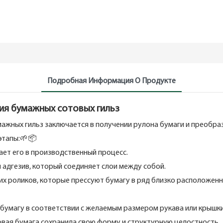
Подробная Информация О Продукте
ия бумажных сотовых гильз
ажных гильз заключается в получении рулона бумаги и преобра
этапы:🌱📦
ает его в производственный процесс.
и адгезив, который соединяет слои между собой.
х роликов, которые прессуют бумагу в ряд близко расположенны
бумагу в соответствии с желаемым размером рукава или крышки
товая бумага сохранила свою форму и структурную целостность.