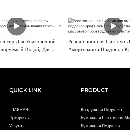
пенсер Для Упаковочной
Революционная Система Д
ивируемый Водой, Для
Амортизации Поддонов К
ния Картонных Коробок.
Бумагой, Предназначенная
Массового Производства 
Логистических Условиях.
QUICK LINK
PRODUCT
ГЛАВНАЯ
Воздушная Подушка
Продукты
Бумажная Ленточная М
Услуги
Бумажная Подушка