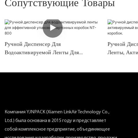
Сопутствующие Товары
Ручной Диспенсер Для
Ручной Дис
Водоактивируемой Ленты Для
Ленты, Акт
Эффективной Упаковки Картонных
Запечатыва
Коробок NT-800
Компания YJNPACK (Xiamen LinkAir Technology Co.,
Ltd.) была основана в 2015 году и представляет
собой комплексное предприятие, объединяющее