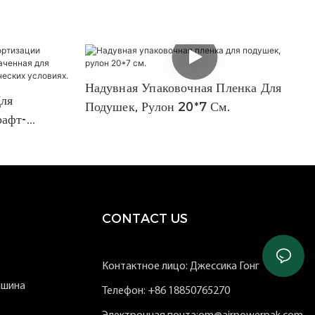
Надувная Упаковочная Пленка Для
ля
Подушек, Рулон 20*7 См.
рафт-
 Для
В
CONTACT US
Контактное лицо: Джессика Гонг
ашина
Телефон: +86 18850765270