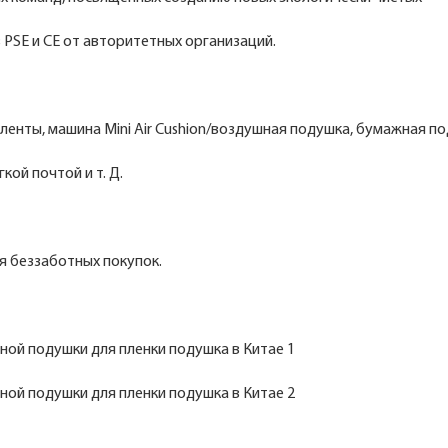
PSE и CE от авторитетных организаций.
енты, машина Mini Air Cushion/воздушная подушка, бумажная п
ой почтой и т. Д.
я беззаботных покупок.