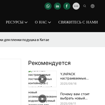
РЕСУРСЫ
О НАС
СВЯЖИТЕСЬ С НАМИ
и для пленки подушка в Китае
Рекомендуется
YJNPACK
настраиваемые
поставки полных
2025
09
16
контейнеров с сотовой
бумагой
Почему вам стоит
выбрать новый
усовершенствованный
2025
09
11