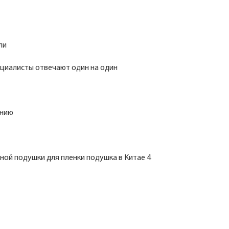
ли
ециалисты отвечают один на один
анию