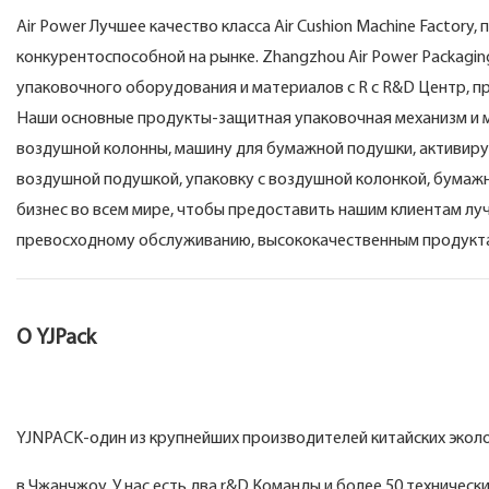
Air Power Лучшее качество класса Air Cushion Machine Facto
конкурентоспособной на рынке. Zhangzhou Air Power Packagi
упаковочного оборудования и материалов с R с R&D Центр, п
Наши основные продукты-защитная упаковочная механизм и 
воздушной колонны, машину для бумажной подушки, активиру
воздушной подушкой, упаковку с воздушной колонкой, бумажн
бизнес во всем мире, чтобы предоставить нашим клиентам л
превосходному обслуживанию, высококачественным продукт
О YJPack
YJNPACK-один из крупнейших производителей китайских экол
в Чжанчжоу. У нас есть два r&D Команды и более 50 техничес