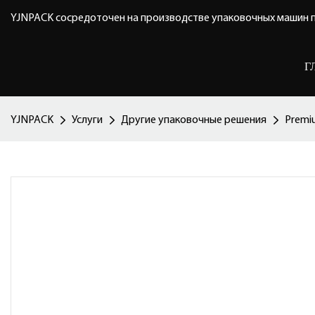
YJNPACK сосредоточен на производстве упаковочных машин п
Г
YJNPACK
Услуги
Другие упаковочные решения
Premi