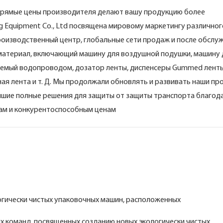
ry, прямые цены производителя делают вашу продукцию более
ng Equipment Co., Ltd посвящена мировому маркетингу различно
роизводственный центр, глобальные сети продаж и после обслу
материал, включающий машину для воздушной подушки, машину 
емый водопроводом, дозатор ленты, диспенсеры Gummed ленты,
ая лента и т. Д. Мы продолжали обновлять и развивать наши пр
учшие полные решения для защиты от защиты транспорта благод
ам и конкурентоспособным ценам
огически чистых упаковочных машин, расположенных
ких команд, посвященных созданию новых экологически чистых