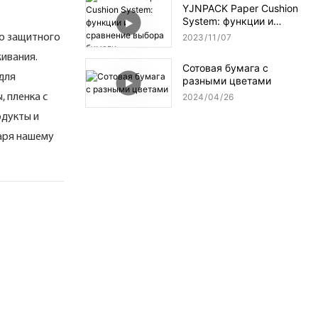
YJNPACK Paper Cushion
System: функции и
сравнение выбора
го защитного
2023
11
07
бумаги
живания.
Сотовая бумага с
для
разными цветами
 пленка с
2024
04
26
одукты и
аря нашему