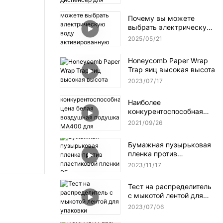
водоактивируемый
диспенсер для клейкой
Почему вы можете
ленты NT-AT 3.0?
выбрать электрическую
воду активированную
2025
05
21
ленточную дозатор?
Honeycomb Paper Wrap
Trap яиц высокая высота
2023
07
17
Наиболее
конкурентоспособная
цена белая воздушная
2021
09
26
подушка MA400 для
упаковки
Бумажная пузырьковая
пленка против
пластиковой пленки PE
2023
11
17
Тест на распределитель
с мыкотой лентой для
упаковки
2023
07
06