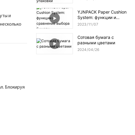
YJNPACK Paper Cushion
уты и
System: функции и
сравнение выбора
 несколько
2023
11
07
бумаги
Сотовая бумага с
разными цветами
2024
04
26
л. Блокируя