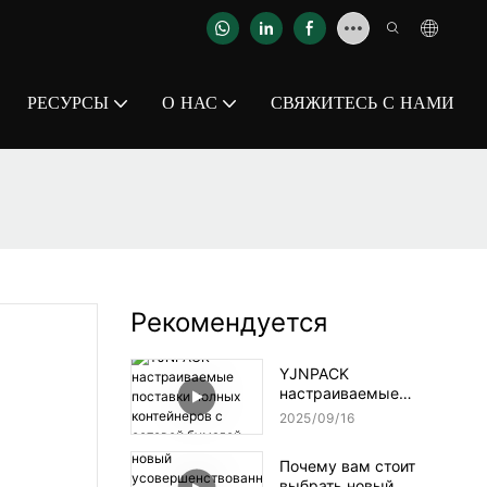
РЕСУРСЫ
О НАС
СВЯЖИТЕСЬ С НАМИ
Рекомендуется
YJNPACK
настраиваемые
поставки полных
2025
09
16
контейнеров с сотовой
бумагой
Почему вам стоит
выбрать новый