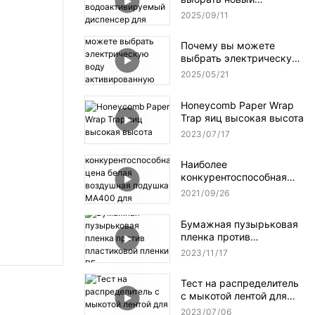
усовершенствованный
2025
09
11
водоактивируемый
диспенсер для клейкой
Почему вы можете
ленты NT-AT 3.0?
выбрать электрическую
воду активированную
2025
05
21
ленточную дозатор?
Honeycomb Paper Wrap
Trap яиц высокая высота
2023
07
17
Наиболее
конкурентоспособная
цена белая воздушная
2021
09
26
подушка MA400 для
упаковки
Бумажная пузырьковая
пленка против
пластиковой пленки PE
2023
11
17
Тест на распределитель
с мыкотой лентой для
упаковки
2023
07
06