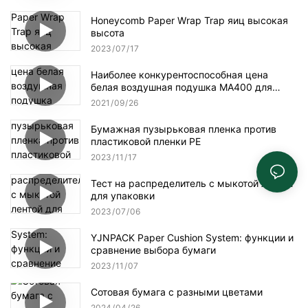
Honeycomb Paper Wrap Trap яиц высокая
высота
2023
07
17
Наиболее конкурентоспособная цена
белая воздушная подушка MA400 для
упаковки
2021
09
26
Бумажная пузырьковая пленка против
пластиковой пленки PE
2023
11
17
Тест на распределитель с мыкотой лентой
для упаковки
2023
07
06
YJNPACK Paper Cushion System: функции и
сравнение выбора бумаги
2023
11
07
Сотовая бумага с разными цветами
2024
04
26