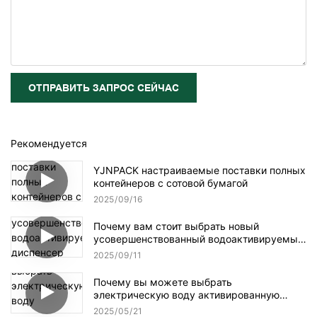
ОТПРАВИТЬ ЗАПРОС СЕЙЧАС
Рекомендуется
YJNPACK настраиваемые поставки полных
контейнеров с сотовой бумагой
2025
09
16
Почему вам стоит выбрать новый
усовершенствованный водоактивируемый
диспенсер для клейкой ленты NT-AT 3.0?
2025
09
11
Почему вы можете выбрать
электрическую воду активированную
ленточную дозатор?
2025
05
21