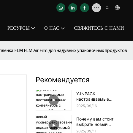
РЕСУРСЫ
О НАС
СВЯЖИТЕСЬ С НАМИ
пленка FLM FLM Air Film для надувных упаковочных продуктов
Рекомендуется
YJNPACK
настраиваемые
поставки полных
2025
09
16
контейнеров с сотовой
бумагой
Почему вам стоит
выбрать новый
усовершенствованный
2025
09
11