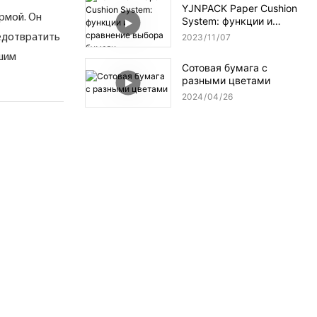
YJNPACK Paper Cushion
рмой. Он
System: функции и
сравнение выбора
едотвратить
2023
11
07
бумаги
шим
Сотовая бумага с
разными цветами
2024
04
26