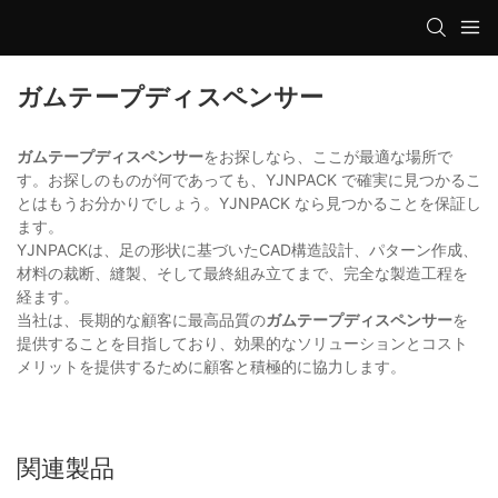
ガムテープディスペンサー
ガムテープディスペンサー
をお探しなら、ここが最適な場所で
す。お探しのものが何であっても、YJNPACK で確実に見つかるこ
とはもうお分かりでしょう。YJNPACK なら見つかることを保証し
ます。
YJNPACKは、足の形状に基づいたCAD構造設計、パターン作成、
材料の裁断、縫製、そして最終組み立てまで、完全な製造工程を
経ます。
当社は、長期的な顧客に最高品質の
ガムテープディスペンサー
を
提供することを目指しており、効果的なソリューションとコスト
メリットを提供するために顧客と積極的に協力します。
関連製品