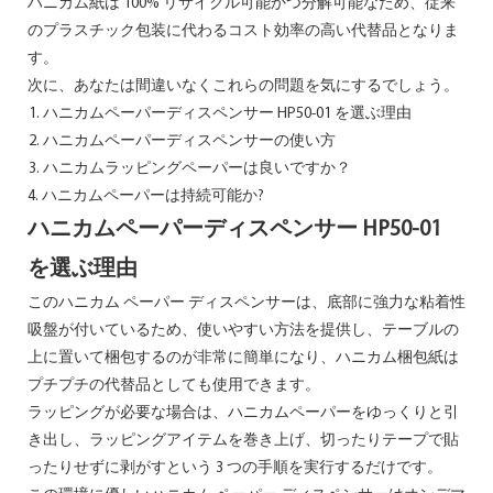
ハニカム紙は 100% リサイクル可能かつ分解可能なため、従来
のプラスチック包装に代わるコスト効率の高い代替品となりま
す。
次に、あなたは間違いなくこれらの問題を気にするでしょう。
ハニカムペーパーディスペンサー HP50-01 を選ぶ理由
ハニカムペーパーディスペンサーの使い方
ハニカムラッピングペーパーは良いですか？
4. ハニカムペーパーは持続可能か?
ハニカムペーパーディスペンサー HP50-01
を選ぶ理由
このハニカム ペーパー ディスペンサーは、底部に強力な粘着性
吸盤が付いているため、使いやすい方法を提供し、テーブルの
上に置いて梱包するのが非常に簡単になり、ハニカム梱包紙は
プチプチの代替品としても使用できます。
ラッピングが必要な場合は、ハニカムペーパーをゆっくりと引
き出し、ラッピングアイテムを巻き上げ、切ったりテープで貼
ったりせずに剥がすという 3 つの手順を実行するだけです。