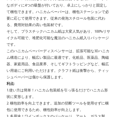
なボディに4つの吸盤が付いており、卓上にしっかりと固定し
て梱包できます。ハニカムペーパーは、梱包ステーションで必
要に応じて使用できます。従来の発泡スチロール包装に代わ
る、費用対効果の高い包装材です。
そして、プラスチックハニカム紙は大変人気があり、100%リサ
イクル可能で、堆肥化可能な魔法のハニカム紙入りパッケージ
です。
このハニカムペーパーディスペンサーは、拡張可能な3Dハニカ
ム構造により、幅広い製品に最適です。化粧品、医薬品、陶磁
器、家庭用品、食品業界、そしてギフトラッピングなど、幅広
い用途にご利用いただけます。クラフト紙は衝撃から、ティッ
シュペーパーは傷から保護します。
利点:
1.使い方は簡単！ハニカム包装紙を引っ張るだけでハニカム形
状に変形します。
2. 梱包効率を向上できます。追加の切断ツールを使用せずに梱
包に使用できるため、梱包効率が向上します。
3. 多用途！ワインボックスのパッケージ、アート、ガラス製