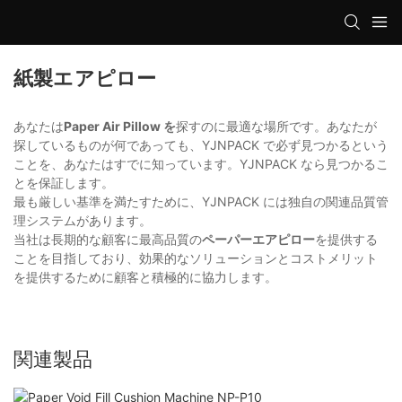
紙製エアピロー
あなたは
Paper Air Pillow を
探すのに最適な場所です。あなたが
探しているものが何であっても、YJNPACK で必ず見つかるという
ことを、あなたはすでに知っています。YJNPACK なら見つかるこ
とを保証します。
最も厳しい基準を満たすために、YJNPACK には独自の関連品質管
理システムがあります。
当社は長期的な顧客に最高品質の
ペーパーエアピロー
を提供する
ことを目指しており、効果的なソリューションとコストメリット
を提供するために顧客と積極的に協力します。
関連製品