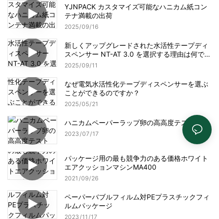
YJNPACK カスタマイズ可能なハニカム紙コン
テナ満載の出荷
2025
09
16
新しくアップグレードされた水活性テープディ
スペンサー NT-AT 3.0 を選択する理由は何です
か?
2025
09
11
なぜ電気水活性化テープディスペンサーを選ぶ
ことができるのですか？
2025
05
21
ハニカムペーパーラップ卵の高高度テスト
2023
07
17
パッケージ用の最も競争力のある価格ホワイト
エアクッションマシンMA400
2021
09
26
ペーパーバブルフィルム対PEプラスチックフィ
ルムパッケージ
2023
11
17