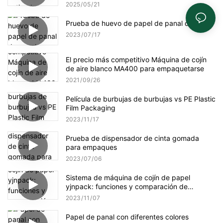
2025
05
21
Prueba de huevo de papel de panal de panal
2023
07
17
El precio más competitivo Máquina de cojín
de aire blanco MA400 para empaquetarse
2021
09
26
Película de burbujas de burbujas vs PE Plastic
Film Packaging
2023
11
17
Prueba de dispensador de cinta gomada
para empaques
2023
07
06
Sistema de máquina de cojín de papel
yjnpack: funciones y comparación de
selección de papel
2023
11
07
Papel de panal con diferentes colores