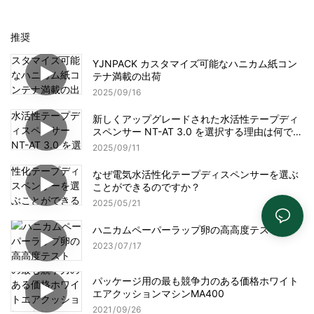
推奨
YJNPACK カスタマイズ可能なハニカム紙コン
テナ満載の出荷
2025
09
16
新しくアップグレードされた水活性テープディ
スペンサー NT-AT 3.0 を選択する理由は何です
か?
2025
09
11
なぜ電気水活性化テープディスペンサーを選ぶ
ことができるのですか？
2025
05
21
ハニカムペーパーラップ卵の高高度テスト
2023
07
17
パッケージ用の最も競争力のある価格ホワイト
エアクッションマシンMA400
2021
09
26