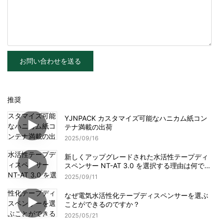
お問い合わせを送る
推奨
YJNPACK カスタマイズ可能なハニカム紙コン
テナ満載の出荷
2025
09
16
新しくアップグレードされた水活性テープディ
スペンサー NT-AT 3.0 を選択する理由は何です
か?
2025
09
11
なぜ電気水活性化テープディスペンサーを選ぶ
ことができるのですか？
2025
05
21