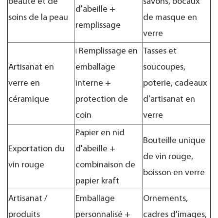
beauté et de
savons, bocaux
d'abeille +
soins de la peau
de masque en
remplissage
verre
Remplissage en
Tasses et
I
Artisanat en
emballage
soucoupes,
verre en
interne +
poterie, cadeaux
céramique
protection de
d'artisanat en
coin
verre
Papier en nid
Bouteille unique
Exportation du
d'abeille +
de vin rouge,
vin rouge
combinaison de
boisson en verre
papier kraft
Artisanat /
Emballage
Ornements,
produits
personnalisé +
cadres d'images,