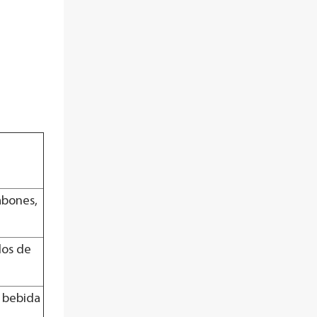
abones,
los de
, bebida