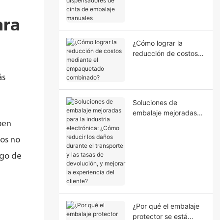
dispensadores de
cinta de embalaje
ara
manuales
¿Cómo lograr la
reducción de costos
mediante el
empaquetado
ás
combinado?
Soluciones de
embalaje mejoradas
para la industria
ben
electrónica: ¿Cómo
cos no
reducir los daños
durante el transporte
sgo de
y las tasas de
devolución, y mejorar
la experiencia del
cliente?
¿Por qué el embalaje
protector se está