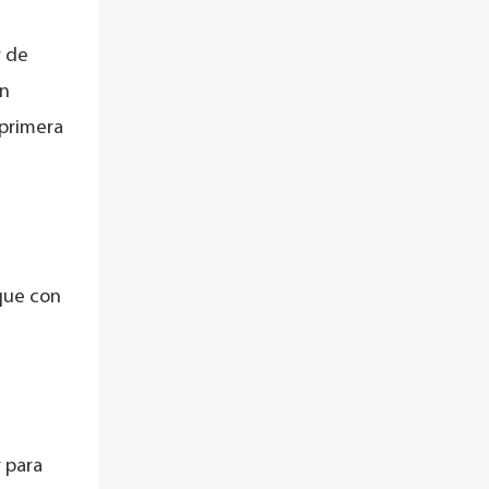
r de
én
 primera
que con
r para