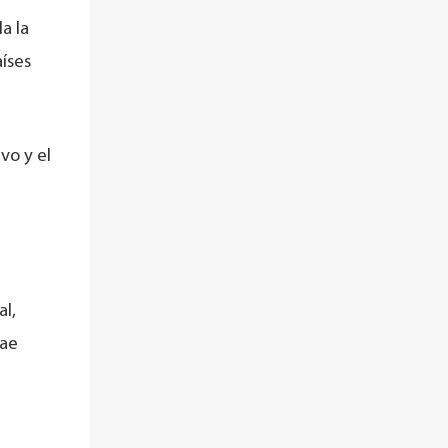
a la
íses
vo y el
al,
cae