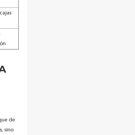
cajas
s
ión
 A
aque de
, sino