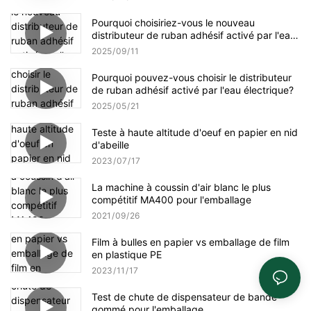
Pourquoi choisiriez-vous le nouveau
distributeur de ruban adhésif activé par l'eau
amélioré NT-AT 3.0 ?
2025
09
11
Pourquoi pouvez-vous choisir le distributeur
de ruban adhésif activé par l'eau électrique?
2025
05
21
Teste à haute altitude d'oeuf en papier en nid
d'abeille
2023
07
17
La machine à coussin d'air blanc le plus
compétitif MA400 pour l'emballage
2021
09
26
Film à bulles en papier vs emballage de film
en plastique PE
2023
11
17
Test de chute de dispensateur de bande
gommé pour l'emballage