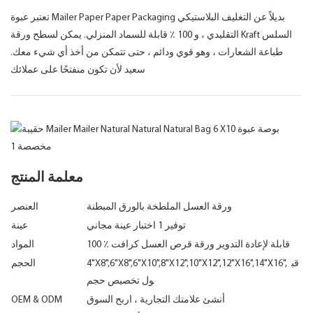
تعتبر عبوة Mailer Paper Paper Packaging بديلاً عن التغليف البلاستيكي
التقليدي ، و 100 ٪ قابلة للسماد المنزلي. يمكن لسطح ورقة Kraft السلس
طباعة الشعارات ، وهو قوي ودائم ، حتى تتمكن من أخذ أي شيء معك.
سعيد لأن تكون منفتحًا على عملائك
معلمة المنتج
ورقة العسل الملطخة بالورق المبطنة
العنصر
توفير 1 اختبار عينة مجاني
عينة
100 ٪ قابلة لإعادة التدوير ورقة قرص العسل كرافت
المواد
4"X8",6"X8",6"X10",8"X12",10"X12",12"X16",14"X16", قب
الحجم
ول تخصيص حجم
أنشئ علامتك التجارية ، اربح السوق
OEM & ODM