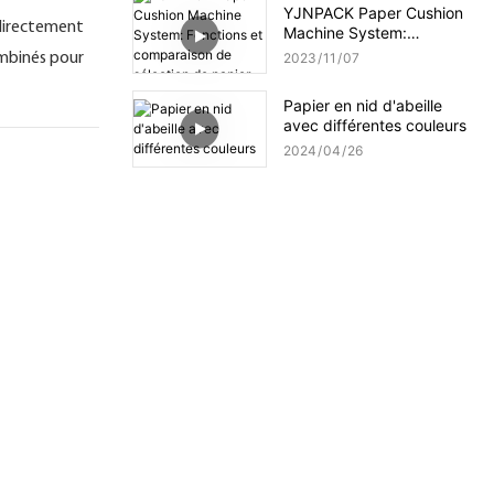
YJNPACK Paper Cushion
 directement
Machine System:
Fonctions et comparaison
ombinés pour
2023
11
07
de sélection de papier
Papier en nid d'abeille
avec différentes couleurs
2024
04
26