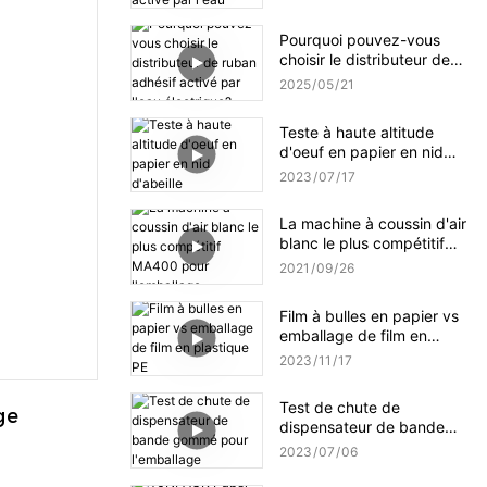
l'eau amélioré NT-AT 3.0 ?
Pourquoi pouvez-vous
choisir le distributeur de
ruban adhésif activé par
2025
05
21
l'eau électrique?
Teste à haute altitude
d'oeuf en papier en nid
d'abeille
2023
07
17
La machine à coussin d'air
blanc le plus compétitif
MA400 pour l'emballage
2021
09
26
Film à bulles en papier vs
emballage de film en
plastique PE
2023
11
17
Test de chute de
ge
dispensateur de bande
gommé pour l'emballage
2023
07
06