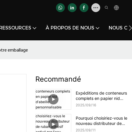
RESSOURCES
À PROPOS DE NOUS
NOUS CO
votre emballage
Recommandé
Expéditions de conteneurs
complets en papier nid
d'abeille personnalisable
2025
09
16
YJNPACK
Pourquoi choisiriez-vous le
nouveau distributeur de
ruban adhésif activé par
2025
09
11