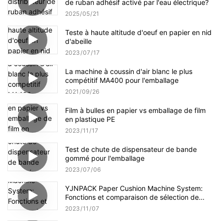
de ruban adhésif activé par l'eau électrique?
2025
05
21
Teste à haute altitude d'oeuf en papier en nid
d'abeille
2023
07
17
La machine à coussin d'air blanc le plus
compétitif MA400 pour l'emballage
2021
09
26
Film à bulles en papier vs emballage de film
en plastique PE
2023
11
17
Test de chute de dispensateur de bande
gommé pour l'emballage
2023
07
06
YJNPACK Paper Cushion Machine System:
Fonctions et comparaison de sélection de
papier
2023
11
07