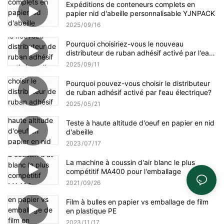
Expéditions de conteneurs complets en
papier nid d'abeille personnalisable YJNPACK
2025
09
16
Pourquoi choisiriez-vous le nouveau
distributeur de ruban adhésif activé par l'eau
amélioré NT-AT 3.0 ?
2025
09
11
Pourquoi pouvez-vous choisir le distributeur
de ruban adhésif activé par l'eau électrique?
2025
05
21
Teste à haute altitude d'oeuf en papier en nid
d'abeille
2023
07
17
La machine à coussin d'air blanc le plus
compétitif MA400 pour l'emballage
2021
09
26
Film à bulles en papier vs emballage de film
en plastique PE
2023
11
17