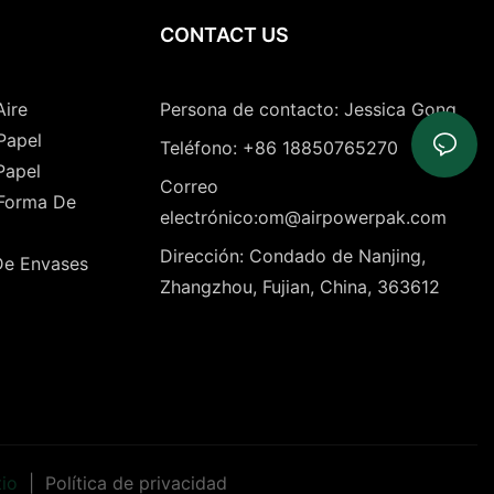
CONTACT US
Aire
Persona de contacto: Jessica Gong
Papel
Teléfono: +86 18850765270
Papel
Correo
 Forma De
electrónico:om@airpowerpak.com
Dirección: Condado de Nanjing,
De Envases
Zhangzhou, Fujian, China, 363612
tio
|
Política de privacidad