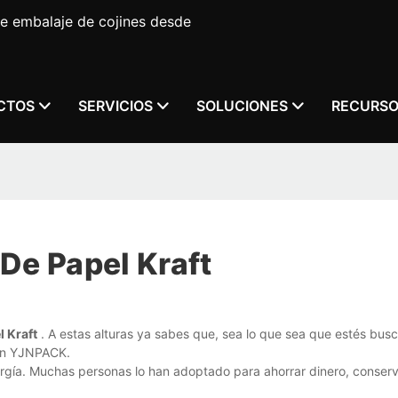
e embalaje de cojines desde
CTOS
SERVICIOS
SOLUCIONES
RECURS
De Papel Kraft
 Kraft
. A estas alturas ya sabes que, sea lo que sea que estés bus
 en YJNPACK.
rgía. Muchas personas lo han adoptado para ahorrar dinero, conserva