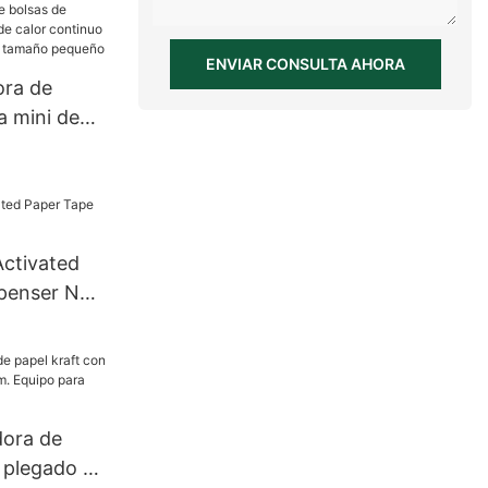
ENVIAR CONSULTA AHORA
ora de
a mini de
or continuo
ontal de
ño
Activated
penser NT-
dora de
n plegado en