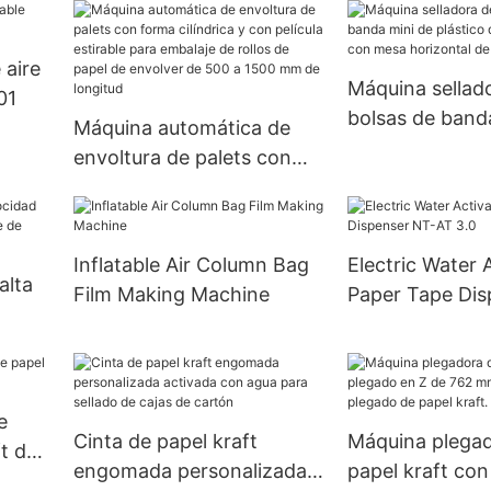
 aire
Máquina sellad
01
bolsas de band
Máquina automática de
plástico de cal
envoltura de palets con
con mesa horiz
forma cilíndrica y con
tamaño peque
película estirable para
embalaje de rollos de
Inflatable Air Column Bag
Electric Water 
papel de envolver de 500
alta
Film Making Machine
Paper Tape Dis
a 1500 mm de longitud
AT 3.0
je de
e
Cinta de papel kraft
Máquina plega
ft de
engomada personalizada
papel kraft co