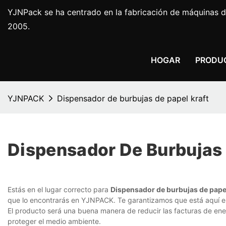
YJNPack se ha centrado en la fabricación de máquinas d
2005.
HOGAR
PRODU
YJNPACK
Dispensador de burbujas de papel kraft
Dispensador De Burbujas 
Estás en el lugar correcto para
Dispensador de burbujas de papel
que lo encontrarás en YJNPACK. Te garantizamos que está aquí
El producto será una buena manera de reducir las facturas de ene
proteger el medio ambiente.