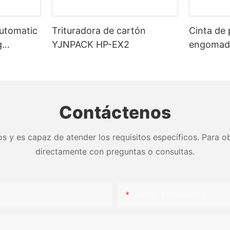
Automatic
Trituradora de cartón
Cinta de 
g
YJNPACK HP-EX2
engomada
activada
sellado d
Contáctenos
s y es capaz de atender los requisitos específicos. Para ob
directamente con preguntas o consultas.
Correo Electrónico