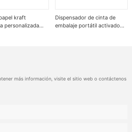
papel kraft
Dispensador de cinta de
 personalizada
embalaje portátil activado
 con agua para
por agua para el sellado de
e cajas de cartón
cajas.
tener más información, visite el sitio web o contáctenos