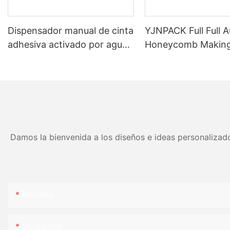
Dispensador manual de cinta
YJNPACK Full Full 
adhesiva activado por agua
Honeycomb Makin
para un embalaje eficiente
Machine
de cajas de cartón NT-800
Damos la bienvenida a los diseños e ideas personalizado
Nombre
Contenido