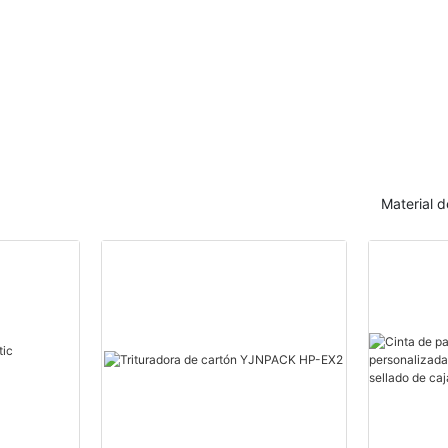
activada con agua para
Z de 762 mm. E
sellado de cajas de cartón
plegado de pape
Material 