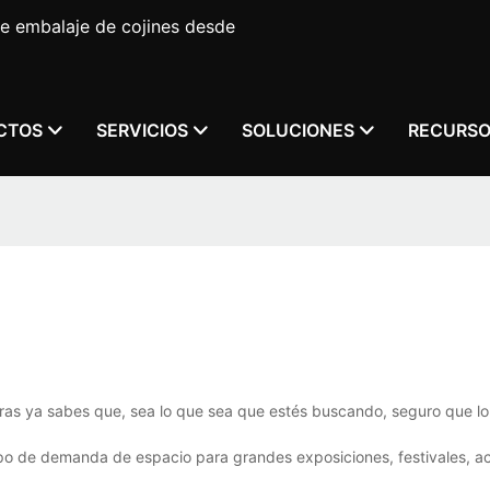
e embalaje de cojines desde
CTOS
SERVICIOS
SOLUCIONES
RECURS
uras ya sabes que, sea lo que sea que estés buscando, seguro que l
tipo de demanda de espacio para grandes exposiciones, festivales, a