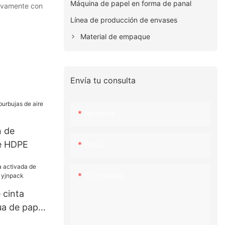
Máquina de papel en forma de panal
tivamente con
Línea de producción de envases
Material de empaque
Envía tu consulta
Nombre
n de
re HDPE
Email
Contenido
 cinta
ua de papel
ck