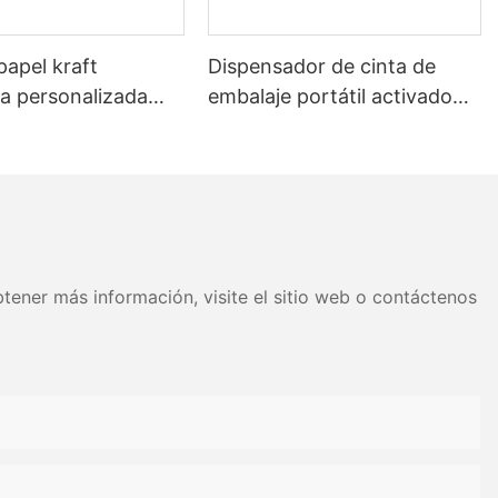
papel kraft
Dispensador de cinta de
 personalizada
embalaje portátil activado
 con agua para
por agua para el sellado de
e cajas de cartón
cajas.
tener más información, visite el sitio web o contáctenos