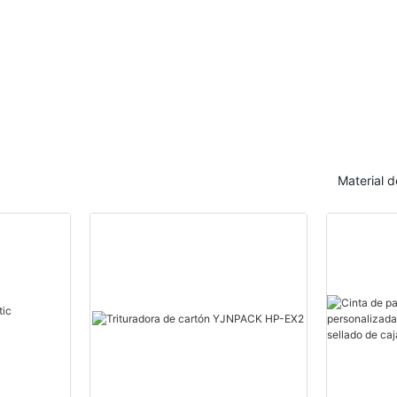
ra
Z de 762 mm. Equipo para
artón
plegado de papel kraft.
Material 