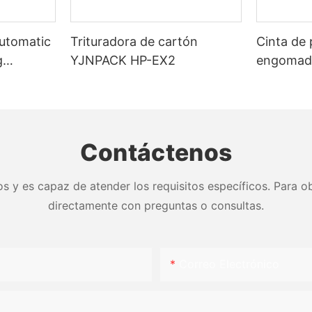
Automatic
Trituradora de cartón
Cinta de 
g
YJNPACK HP-EX2
engomada
activada
sellado d
Contáctenos
s y es capaz de atender los requisitos específicos. Para ob
directamente con preguntas o consultas.
Correo Electrónico