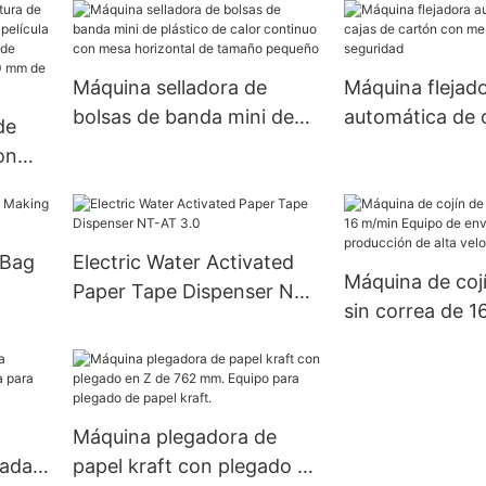
Máquina selladora de
Máquina flejad
bolsas de banda mini de
automática de 
de
plástico de calor continuo
cartón con mes
on
con mesa horizontal de
seguridad
tamaño pequeño
 Bag
Electric Water Activated
 500
Máquina de cojí
Paper Tape Dispenser NT-
ud
sin correa de 1
AT 3.0
Equipo de env
inflable de pro
alta velocidad
Máquina plegadora de
zada
papel kraft con plegado en