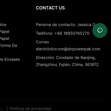
CONTACT US
Aire
Persona de contacto: Jessica Gong
Papel
Teléfono: +86 18850765270
Papel
Correo
 Forma De
electrónico:om@airpowerpak.com
Dirección: Condado de Nanjing,
De Envases
Zhangzhou, Fujian, China, 363612
tio
|
Política de privacidad