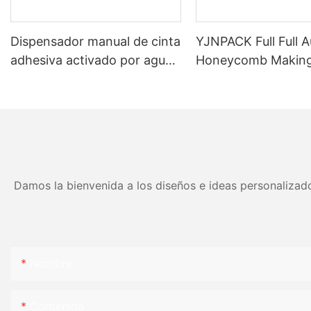
Dispensador manual de cinta
YJNPACK Full Full 
adhesiva activado por agua
Honeycomb Makin
para un embalaje eficiente
Machine
de cajas de cartón NT-800
Damos la bienvenida a los diseños e ideas personalizado
Nombre
Contenido