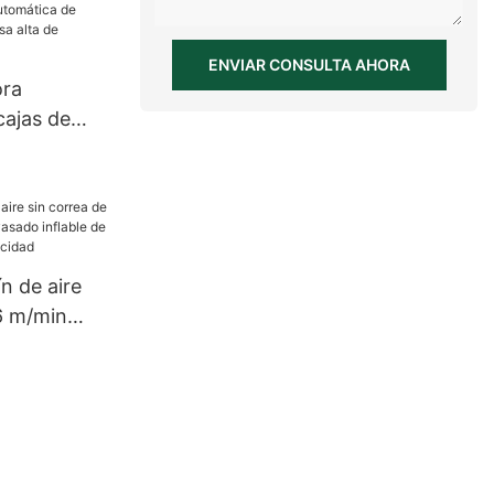
ENVIAR CONSULTA AHORA
ora
cajas de
a alta de
n de aire
6 m/min
asado
ducción de