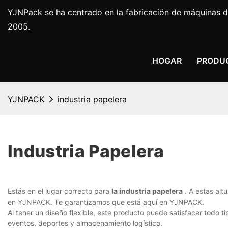
YJNPack se ha centrado en la fabricación de máquinas d
2005.
HOGAR
PRODU
YJNPACK
industria papelera
Industria Papelera
Estás en el lugar correcto para
la industria papelera
. A estas alt
en YJNPACK. Te garantizamos que está aquí en YJNPACK.
Al tener un diseño flexible, este producto puede satisfacer todo 
eventos, deportes y almacenamiento logístico.